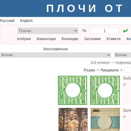
ПЛОЧИ ОТ
Русский
English
№
Албуми
Коментари
Колекция
Заглавия
Етикети
Ко
Изготовители
116 конверт — подрежд
«
«
Първа
Предишна
Заб
7"
Зал
7"