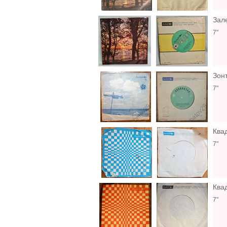
Зале
7"
Зон
7"
Ква
7"
Ква
7"