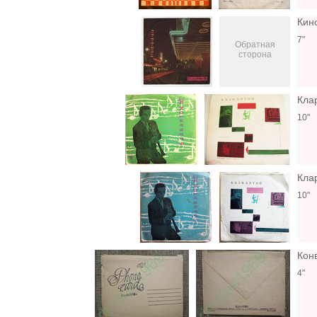
Кин
7"
Обратная
сторона
Клар
10"
Клар
10"
Кон
4"