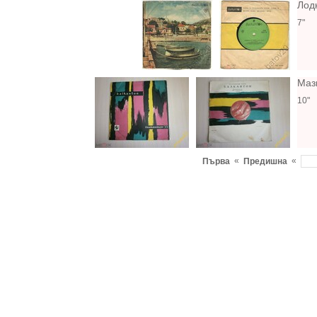
Лод
7"
Маз
10"
«
«
Първа
Предишна