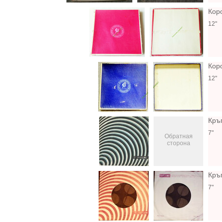
Кор
12"
Кор
12"
Кръ
7"
Обратная
сторона
Кръг
7"