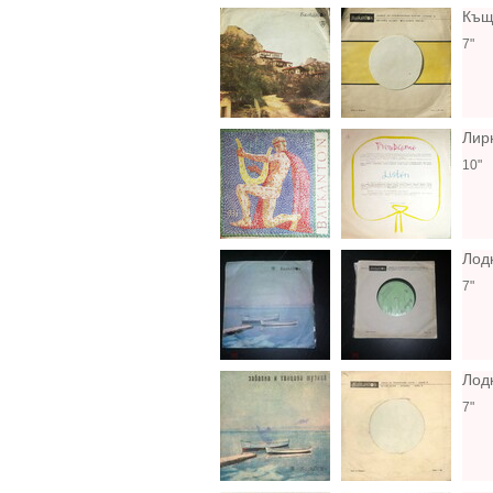
Къщ
7"
Лир
10"
Лод
7"
Лодк
7"