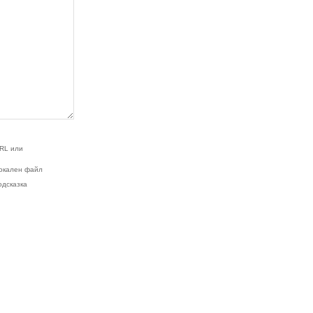
RL или
окален файл
одсказка