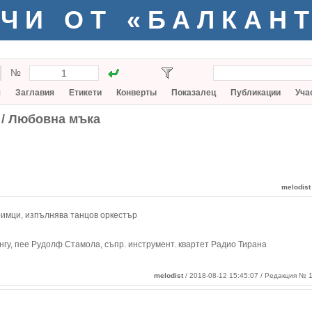
ЧИ ОТ «БАЛКАН
№
я
Заглавия
Етикети
Конверты
Показалец
Публикации
Уча
 / Любовна мъка
melodist
Гримци, изпълнява танцов оркестър
нгу, пее Рудолф Стамола, съпр. инструмент. квартет Радио Тирана
melodist
/ 2018-08-12 15:45:07 / Редакция № 1