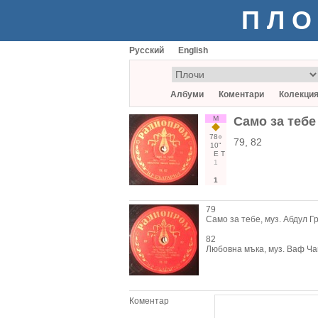
ПЛО
Русский
English
Албуми
Коментари
Колекци
М
Само за тебе
78○
79, 82
10"
Е
Т
1
1
79
Само за тебе, муз. Абдул 
82
Любовна мъка, муз. Ваф Ча
Коментар