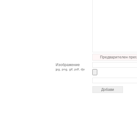
Предварителен прег
Изображение
jpg, png, gif, pdf, djv