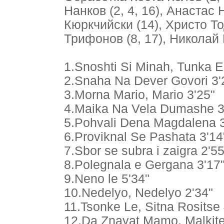
Нанков (2, 4, 16), Анастас
Кюркчийски (14), Христо То
Трифонов (8, 17), Николай
1.Snoshti Si Minah, Tunka E
2.Snaha Na Dever Govori 3'
3.Morna Mario, Mario 3'25"
4.Maika Na Vela Dumashe 3
5.Pohvali Dena Magdalena 3
6.Proviknal Se Pashata 3'14
7.Sbor se subra i zaigra 2'55
8.Polegnala e Gergana 3'17
9.Neno le 5'34"
10.Nedelyo, Nedelyo 2'34"
11.Tsonke Le, Sitna Rositse 
12.Da Znayat Mamo, Malkite