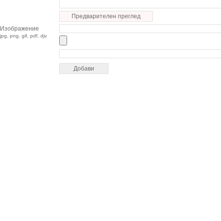
Предварителен преглед
Изображение
jpg, png, gif, pdf, djv