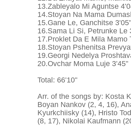
13.Zableyalo Mi Aguntse 4'0
14.Stoyan Na Mama Dumash
15.Gane Le, Ganchitse 3'05
16.Sama Li Si, Petrunke Le 
17.Proklet Da E Mila Mamo 
18.Stoyan Pshenitsa Prevya
19.Georgi Nedelya Proshtav
20.Ovchar Moma Luje 3'45"
Total: 66'10"
Arr. of the songs by: Kosta Ko
Boyan Nankov (2, 4, 16), An
Kyurkchiisky (14), Hristo Tod
(8, 17), Nikolai Kaufmann (2