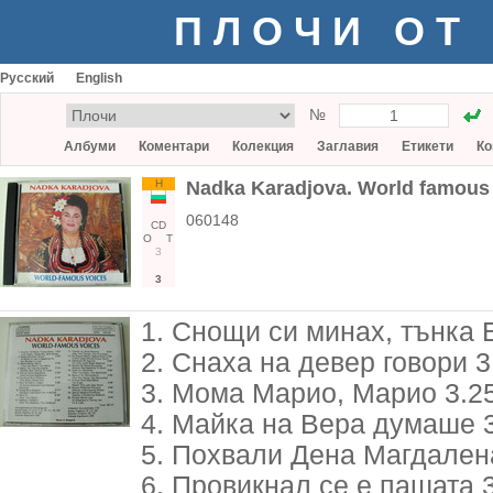
ПЛОЧИ ОТ
Русский
English
№
Албуми
Коментари
Колекция
Заглавия
Етикети
Ко
Н
Nadka Karadjova. World famous
060148
CD
О
Т
3
3
1. Снощи си минах, тънка 
2. Снаха на девер говори 3
3. Мома Марио, Марио 3.2
4. Майка на Вера думаше 
5. Похвали Дена Магдален
6. Провикнал се е пашата 