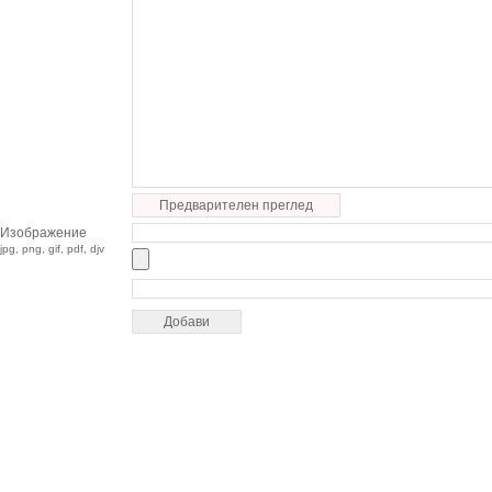
Предварителен преглед
Изображение
jpg, png, gif, pdf, djv