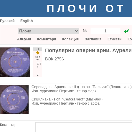
ПЛОЧИ ОТ
Русский
English
№
Албуми
Коментари
Колекция
Заглавия
Етикети
Ко
О
Популярни оперни арии. Аурел
45○
ВОК 2756
7"
Е
Т
1
2
Серенада на Арлекин из II д. на оп. "Паляччо" (Леонкавало)
Изп. Аурелиано Пертиле - тенор с орк.
Сицилиана из оп. "Селска чест" (Маскани)
Изп. Аурелиано Пертиле - тенор с арфа
Коментар