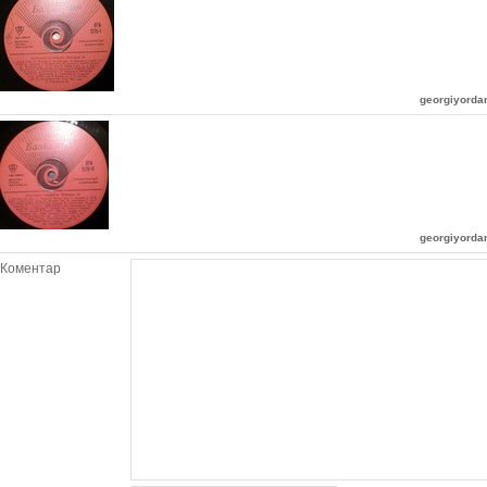
georgiyord
georgiyord
Коментар