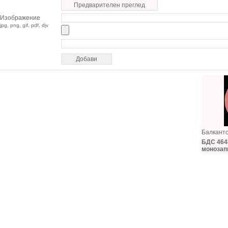
Предварителен преглед
Изображение
jpg, png, gif, pdf, djv
Балкант
БДС 4648
монозап