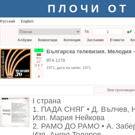
ПЛОЧИ ОТ
Русский
English
№
Албуми
Коментари
Колекция
Заглавия
Етикети
Ко
Т
Българска телевизия. Мелодия 
33○
ВТА 1278
12"
О
Е
Т
1971
, дата на запис:
1971
3
4
Виж произведе
I страна
1. ПАДА СНЯГ • Д. Вълчев, Н
Изп. Мария Нейкова
2. РАМО ДО РАМО • А. Заберс
Изп. Ангел Тодоров