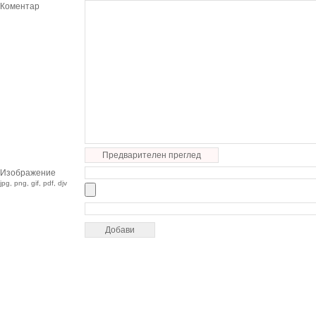
Коментар
Предварителен преглед
Изображение
jpg, png, gif, pdf, djv