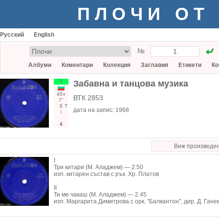
ПЛОЧИ ОТ
Русский
English
№
Албуми
Коментари
Колекция
Заглавия
Етикети
Ко
Т
Забавна и танцова музика
45○
ВТК 2853
7"
Е
Т
дата на запис:
1968
1
4
Виж произведе
I
Три китари (М. Аладжем) — 2.50
изп. китарен състав с рък. Хр. Платов
II
Ти ме чакаш (М. Аладжем) — 2.45
изп. Маргарита Димитрова с орк. "Балкантон", дир. Д. Гане