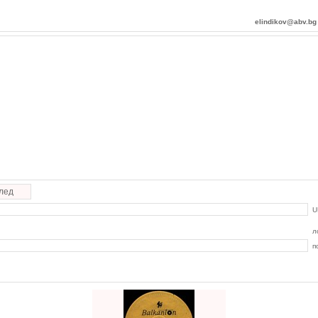
elindikov@abv.bg
лед
U
л
п