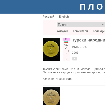
ПЛО
Русский
English
Албуми
Коментари
Колекци
М
Турски народни
33○
ВМК 2580
7"
Т
1963
2
2
Таксим-каршълама - изп. М. Моколо - цимбал с
Пехливанска народна игра - изп. инстр. кварте
плоча на 78 об/м
1908