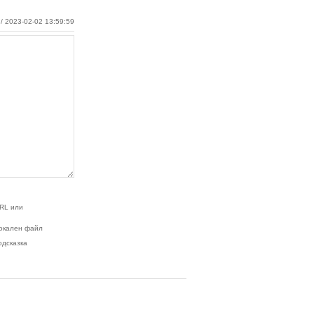
/ 2023-02-02 13:59:59
RL или
окален файл
одсказка