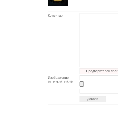
Коментар
Предварителен прег
Изображение
jpg, png, gif, pdf, djv