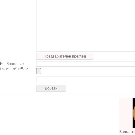
Предварителен преглед
Изображение
jpg, png, gif, pdf, djv
Балкант