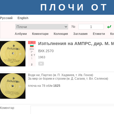
ПЛОЧИ ОТ
Русский
English
№
Албуми
Коментари
Колекция
Заглавия
Етикети
Ко
Х
Изпълнения на АМПРС, дир. М. 
33○
ВХК 2570
7"
Е
Т
1963
1
2
Води ни, Партио (м. П. Хаджиев, т. Ив. Генов)
За мир се борим и строим (м. Д. Сагаев, т. Вл. Селянов)
плоча на 78 об/м
1825
Коментар