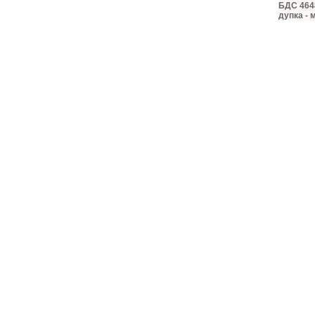
БДС 4648
дупка - 