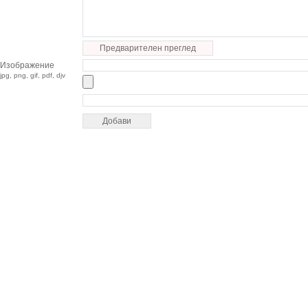
Предварителен преглед
Изображение
jpg, png, gif, pdf, djv