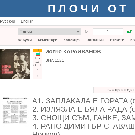
ПЛОЧИ ОТ
Русский
English
№
Албуми
Коментари
Колекция
Заглавия
Етикети
Ко
Н
Йовчо КАРАИВАНОВ
33○
ВНА 1121
12"
О
Е
Т
7
4
Виж произведе
А1. ЗАПЛАКАЛА E ГОРАТА (об
2. ИЗЛЯЗЛА Е БЯЛА РАДА (о
3. СНОЩИ СЪМ, ГАНКЕ, ЗАМ
4. РАНО ДИМИТЪР СТАВАШЕ (м
Ненков)