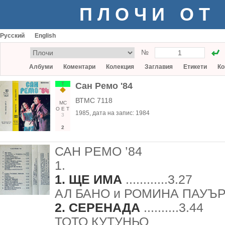
ПЛОЧИ ОТ
Русский
English
№
Албуми
Коментари
Колекция
Заглавия
Етикети
Ко
Т
Сан Ремо '84
ВТМС 7118
МС
О
Е
Т
1985
, дата на запис:
1984
3
2
САН РЕМО ’84
1.
1. ЩЕ ИМА
............3.27
АЛ БАНО и РОМИНА ПАУЪ
2. СЕРЕНАДА
..........3.44
ТОТО КУТУНЬО