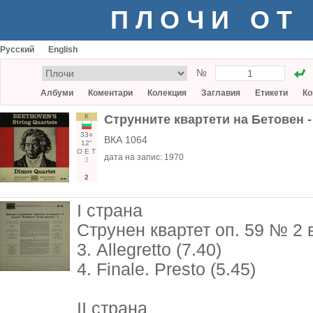
ПЛОЧИ ОТ
Русский
English
№
Албуми
Коментари
Колекция
Заглавия
Етикети
Ко
К
Струнните квартети на Бетовен -
33○
ВКА 1064
12"
О
Е
Т
дата на запис:
1970
3
2
I страна
Струнен квартет оп. 59 № 2 
3. Allegretto (7.40)
4. Finale. Presto (5.45)
II страна