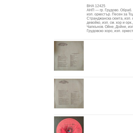
ВНА 12425
АНП — гр. Грудово. Обраб.
изп. оркестър. Песен за То
Странджанска сюита, изп. о
девойко, изп. см. хор и орк
Чапкънов. Ойне, Дойне, изп
Грудовско хоро, изп. оркес