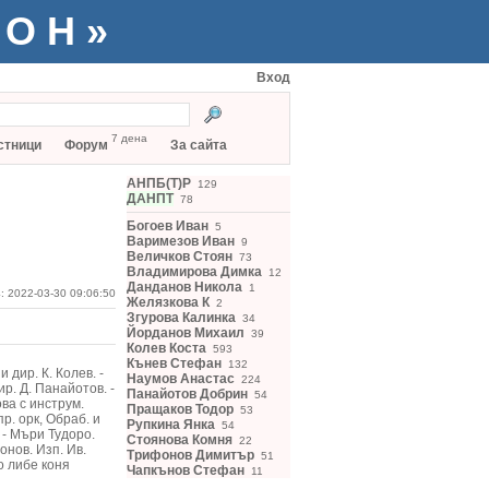
ТОН»
Вход
7 дена
стници
Форум
За сайта
АНПБ(Т)Р
129
ДАНПТ
78
Богоев Иван
5
Варимезов Иван
9
Величков Стоян
73
Владимирова Димка
12
Данданов Никола
1
: 2022-03-30 09:06:50
Желязкова К
2
Згурова Калинка
34
Йорданов Михаил
39
Колев Коста
593
Кънев Стефан
132
 дир. К. Колев. -
Наумов Анастас
224
р. Д. Панайотов. -
Панайотов Добрин
54
ова с инструм.
Пращаков Тодор
53
р. орк, Обраб. и
Рупкина Янка
54
 - Мъри Тудоро.
Стоянова Комня
22
онов. Изп. Ив.
Трифонов Димитър
51
о либе коня
Чапкънов Стефан
11