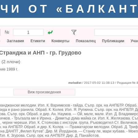
ЧИ ОТ «БАЛКАН
№
я
Заглавия
Етикети
Конверты
Показалец
Публикации
Уча
Странджа и АНП - гр. Грудово
 (2 плочи)
ие 1989 г.
melodist
/ 2017-05-02 11:38:13
/ Редакция № 4
Виж произведения
нджански мелодии. Изп. К. Варимезов - гайда. Съпр. орк. на АНПБТР. Обраб. и
ида е рано ранила. Обраб. К. Колев. Изп. Я. Рупкина. Съпр. орк. на АНПБТР. Ди
ва. Съпр. орк. Обраб. и дир. Ан. Наумов. — Ой, мале, мале. Изп. Д. Владимир
ичков. - Тръгаала ми е Ирина. - Димитьр дума майка си. Изп. К. Желязкова. Съп
, черни череши. Изп. К. Стоянова с инструм. група. Ръководител Ст. Величков.
к. на АНПБТР. Обраб. и дир. К. Колев. — Праматарски мелодии. Обраб. Д. Триф
 на ДАНПТ „Филип Кутев”. Дир. М. Йорданов. — Станку ле, мари хубава. - Моег
зп. К. Згурова. Сьпр. орк. на АНПБТР. Дир. Д. Панайотов.