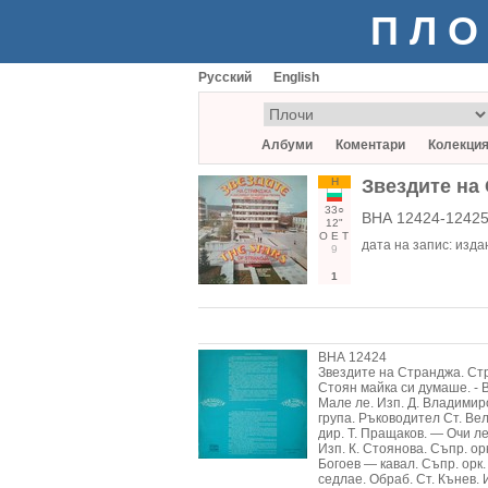
ПЛО
Русский
English
Албуми
Коментари
Колекци
Н
Звездите на 
33○
ВНА 12424-12425
12"
О
Е
Т
дата на запис:
издан
9
1
ВНА 12424
Звездите на Странджа. Стра
Стоян майка си думаше. - В
Мале ле. Изп. Д. Владимиро
група. Ръководител Ст. Вел
дир. Т. Пращаков. — Очи ле
Изп. К. Стоянова. Съпр. ор
Богоев — кавал. Съпр. орк.
седлае. Обраб. Ст. Кънев. И