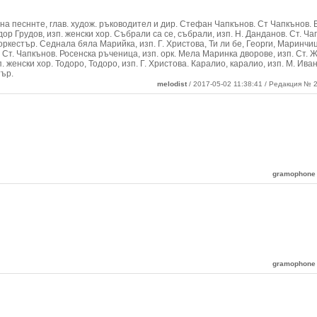
 на песннте, глав. худож. ръководител и дир. Стефан Чапкънов. Ст Чапкънов.
дор Грудов, изп. женски хор. Събрали са се, събрали, изп. Н. Данданов. Ст. Ча
ркестър. Седнала бяла Марийка, изп. Г. Христова, Ти ли бе, Георги, Маринчиц
., Ст. Чапкънов. Росенска ръченица, изп. орк. Мела Маринка дворове, изп. Ст. 
. женски хор. Тодоро, Тодоро, изп. Г. Христова. Каралио, каралио, изп. М. Иван
тър.
melodist
/ 2017-05-02 11:38:41 / Редакция № 2
gramophone
gramophone