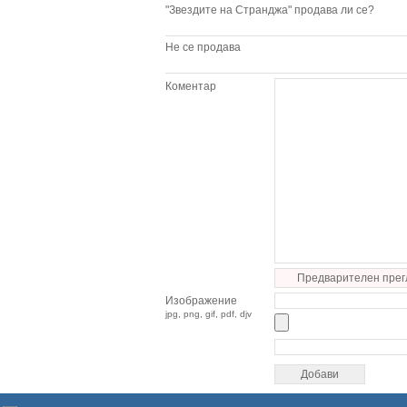
"Звездите на Странджа" продава ли се?
Не се продава
Коментар
Предварителен прег
Изображение
jpg, png, gif, pdf, djv