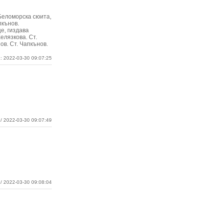
 Беломорска сюита,
пкънов.
е, гиздава
Желязкова. Ст.
ов. Ст. Чапкънов.
: 2022-03-30 09:07:25
/ 2022-03-30 09:07:49
/ 2022-03-30 09:08:04