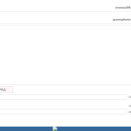
snoozza98
gramophone
лед
U
л
п