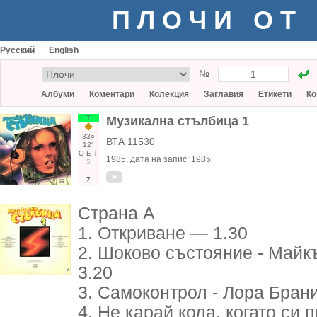
ПЛОЧИ ОТ
Русский
English
№
Албуми
Коментари
Колекция
Заглавия
Етикети
Ко
Т
Музикална стълбица 1
33○
ВТА 11530
12"
О
Е
Т
1985
, дата на запис:
1985
5
7
Страна А
1. Откриване — 1.30
2. Шоково състояние - Май
3.20
3. Самоконтрол - Лора Бран
4. Не карай кола, когато си 