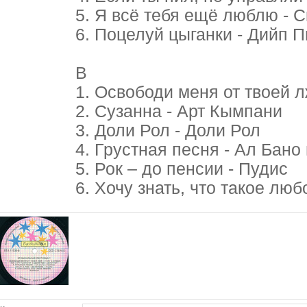
5. Я всё тебя ещё люблю - 
6. Поцелуй цыганки - Дийп 
В
1. Освободи меня от твоей л
2. Сузанна - Арт Кымпани
3. Доли Рол - Доли Рол
4. Грустная песня - Ал Бано
5. Рок – до пенсии - Пудис
6. Хочу знать, что такое лю