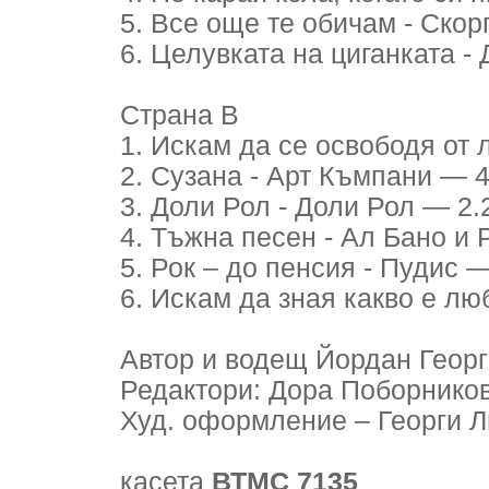
5. Все още те обичам - Ско
6. Целувката на циганката 
Страна В
1. Искам да се освободя от 
2. Сузана - Арт Къмпани — 4
3. Доли Рол - Доли Рол — 2.
4. Тъжна песен - Ал Бано и
5. Рок – до пенсия - Пудис —
6. Искам да зная какво е лю
Автор и водещ Йордан Геор
Редактори: Дора Поборнико
Худ. оформление – Георги 
касета
ВТМС 7135