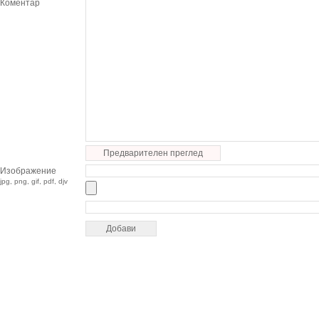
Коментар
Предварителен преглед
Изображение
jpg, png, gif, pdf, djv