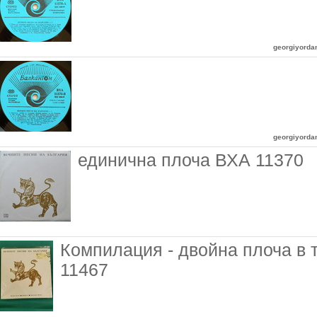
georgiyord
georgiyord
единична плоча ВХА 11370
Компилация - двойна плоча в 
11467