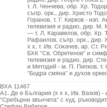
т. Л. Ченчева, обр. Хр. Тодо
съпр. орк., дир. Христо Тод
Горанов, т. Г. Кирков - изп.
телевизия и радио, дир. М. 
— т. Л. Каравелов, обр. Хр. 
Рафаилов, съпр. орк., дир. 
х х, т. Ив. Сокачев, ар. Ст.
БХК "Св. Обретенов" и симф
телевизия и радио, дир. Ст
и Методий - м. П. Пипков, т.
"Бодра смяна" и духов орке
ВХА 11467
А1. Де е България (х х х, Ив. Вазов) 
"Сребърни звънчета" с худ. ръководи
Стефан Рибаров