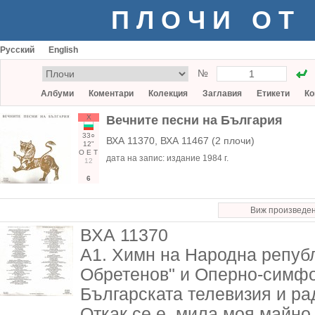
ПЛОЧИ ОТ
Русский
English
№
Албуми
Коментари
Колекция
Заглавия
Етикети
Ко
Х
Вечните песни на България
33○
ВХА 11370, ВХА 11467 (2 плочи)
12"
О
Е
Т
дата на запис:
издание 1984 г.
12
6
Виж произведе
ВХА 11370
А1. Химн на Народна републ
Обретенов" и Оперно-симфо
Българската телевизия и ра
Откак се е, мила моя майно