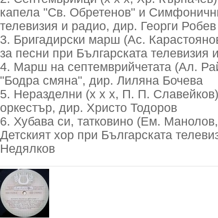
капела "Св. Обретенов" и Симфоничн
телевизия и радио, дир. Георги Робев
3. Бригадирски марш (Ас. Карастоянов
за песни при Българската телевизия 
4. Марш на септемврийчетата (Ал. Райч
"Бодра смяна", дир. Лиляна Бочева
5. Неразделни (х х х, П. П. Славейков
оркестър, дир. Христо Тодоров
6. Хубава си, татковино (Ем. Манолов, 
Детският хор при Българската телевиз
Недялков