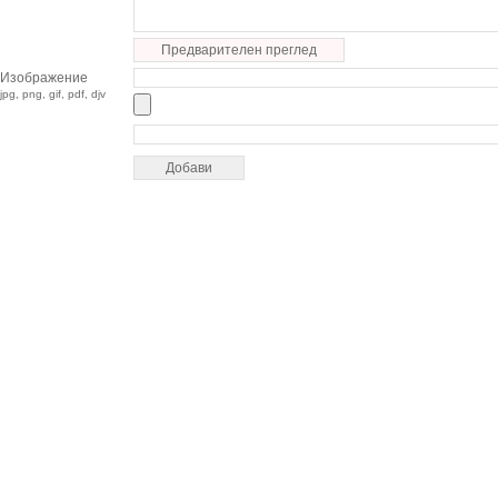
Предварителен преглед
Изображение
jpg, png, gif, pdf, djv