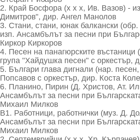
2. Край Босфора (х х х, Ив. Вазов) - и
Димитров", дир. Ангел Манолов
3. Стани, стани, юнак балкански (обр.
изп. Ансамбълът за песни при Българ
Киркор Киркоров
4. Песен на панагюрските въстаници (х
група "Хайдушка песен" с оркестър, 
5. Българи глава дигнали (нар. песен, 
Попсавов с оркестър, дир. Коста Кол
6. Планино, Пирин (Д. Христов, Ат. Или
Ансамбълът за песни при Българската
Михаил Милков
В1. Работници, работнички (муз. Д. Дол
Ансамбълът за песни при Българската
Михаил Милков
2. Септемврийци (х х х, Хр. Кърпачев)