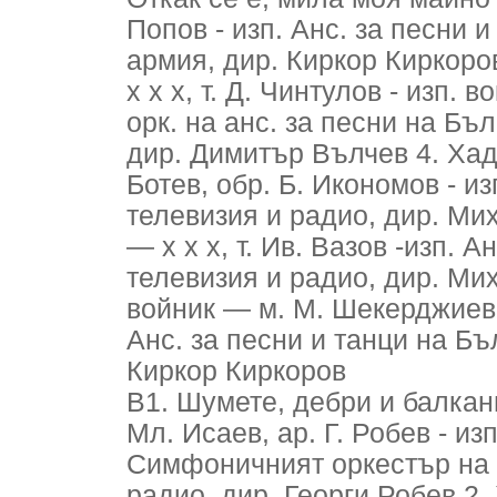
Попов - изп. Анс. за песни 
армия, дир. Киркор Киркоро
х х х, т. Д. Чинтулов - изп. 
орк. на анс. за песни на Бъ
дир. Димитър Вълчев 4. Хадж
Ботев, обр. Б. Икономов - и
телевизия и радио, дир. Ми
— х х х, т. Ив. Вазов -изп. 
телевизия и радио, дир. Ми
войник — м. М. Шекерджиев, т
Анс. за песни и танци на Бъ
Киркор Киркоров
В1. Шумете, дебри и балкани
Мл. Исаев, ар. Г. Робев - из
Симфоничният оркестър на 
радио, дир. Георги Робев 2.