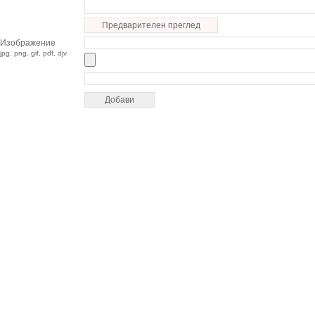
Предварителен преглед
Изображение
jpg, png, gif, pdf, djv