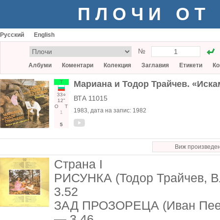
ПЛОЧИ ОТ
Русский
English
№
Албуми
Коментари
Колекция
Заглавия
Етикети
Ко
Т
Мариана и Тодор Трайчев. «Иска
33○
ВТА 11015
12"
О
Т
1983
, дата на запис:
1982
1
5
Виж произведе
Страна I
РИСУНКА (Тодор Трайчев, В
3.52
ЗАД ПРОЗОРЕЦА (Иван Пеев,
— 3.46