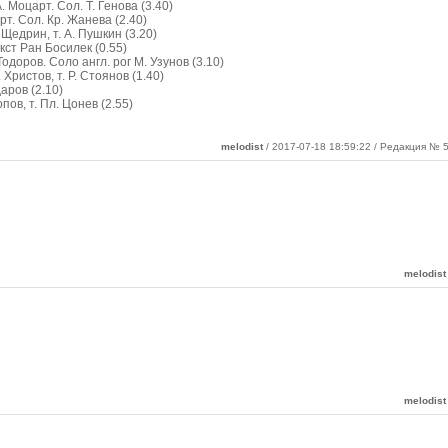
. Моцарт. Сол. Т. Генова (3.40)
рт. Сол. Кр. Жанева (2.40)
 Щедрин, т. А. Пушкин (3.20)
кст Ран Босилек (0.55)
Тодоров. Соло англ. рог М. Узунов (3.10)
 Христов, т. Р. Стоянов (1.40)
даров (2.10)
пов, т. Пл. Цонев (2.55)
melodist
/ 2017-07-18 18:59:22 / Редакция № 5
melodist
melodist