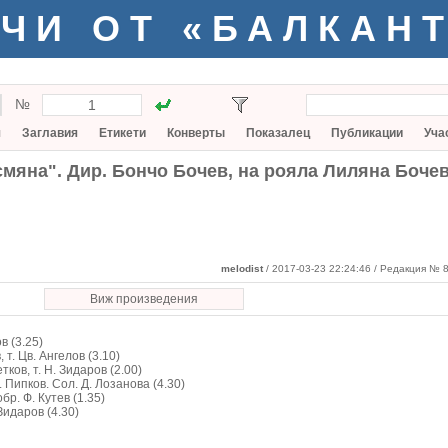
ЧИ ОТ «БАЛКАН
№
я
Заглавия
Етикети
Конверты
Показалец
Публикации
Уча
смяна". Дир. Бончо Бочев, на рояла Лиляна Боче
melodist
/ 2017-03-23 22:24:46
/ Редакция № 8
Виж произведения
в (3.25)
 т. Цв. Ангелов (3.10)
тков, т. Н. Зидаров (2.00)
. Пипков. Сол. Д. Лозанова (4.30)
бр. Ф. Кутев (1.35)
 Зидаров (4.30)