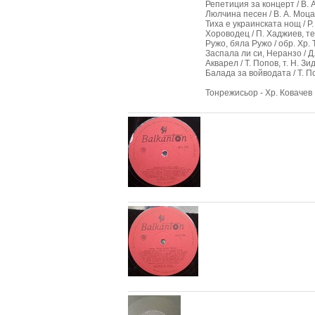
Репетиция за концерт / В. А
Люлчина песен / В. А. Моца
Тиха е украинската нощ / Р.
Хороводец / П. Хаджиев, те
Ружо, бяла Ружо / обр. Хр. 
Заспала ли си, Неранзо / Д.
Акварел / Т. Попов, т. Н. Зи
Балада за войводата / Т. По
Тонрежисьор - Хр. Ковачев