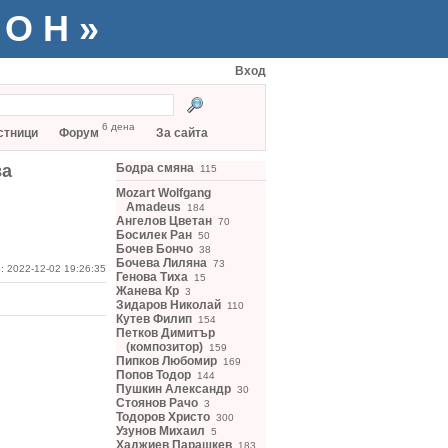
ТОН»
Вход
6 дена
стници
Форум
За сайта
ва
Бодра смяна
115
Mozart Wolfgang
Amadeus
184
Ангелов Цветан
70
Босилек Ран
50
Бочев Бончо
38
Бочева Лиляна
73
: 2022-12-02 19:26:35
Генова Тиха
15
Жанева Кр
3
Зидаров Николай
110
Кутев Филип
154
Петков Димитър
(композитор)
159
Пипков Любомир
169
Попов Тодор
144
Пушкин Александр
30
Стоянов Рачо
3
Тодоров Христо
300
Узунов Михаил
5
Хаджиев Парашкев
183