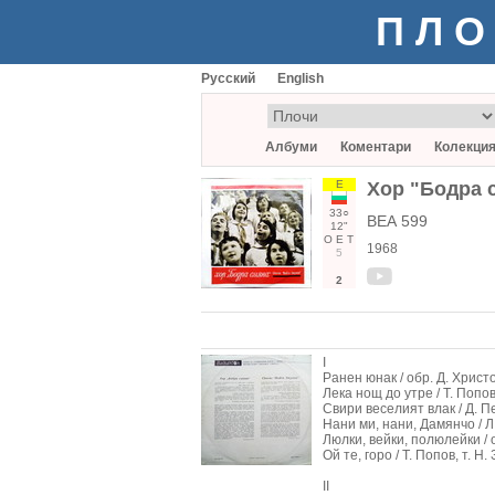
ПЛО
Русский
English
Албуми
Коментари
Колекци
Е
Хор "Бодра 
33○
ВЕА 599
12"
О
Е
Т
1968
5
2
I
Ранен юнак / обр. Д. Христо
Лека нощ до утре / Т. Попов,
Свири веселият влак / Д. Пе
Нани ми, нани, Дамянчо / Л
Люлки, вейки, полюлейки / о
Ой те, горо / Т. Попов, т. Н.
II