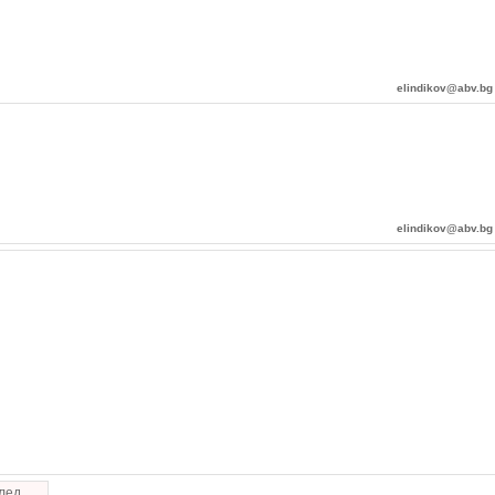
elindikov@abv.bg
elindikov@abv.bg
лед