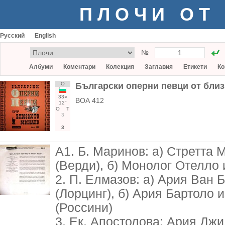
ПЛОЧИ ОТ
Русский
English
№
Албуми
Коментари
Колекция
Заглавия
Етикети
Ко
О
Български оперни певци от бли
33○
ВОА 412
12"
О
Т
3
3
А1. Б. Маринов: а) Стретта 
(Верди), б) Монолог Отелло 
2. П. Елмазов: а) Ария Ван Б
(Лорцинг), б) Ария Бартоло 
(Россини)
3. Ек. Апостолова: Ария Джи