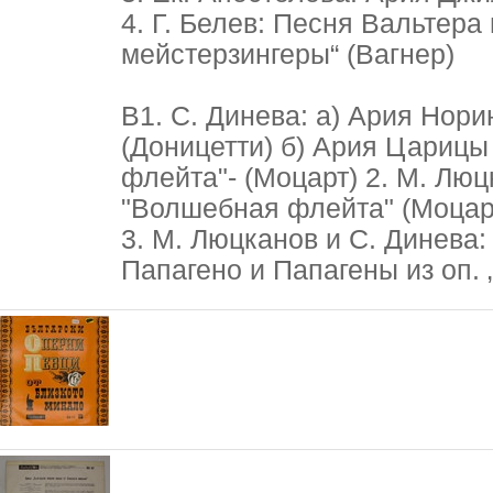
4. Г. Белев: Песня Вальтера
мейстерзингеры“ (Вагнер)
В1. С. Динева: а) Ария Нори
(Доницетти) б) Ария Царицы
флейта"- (Моцарт) 2. М. Люц
"Волшебная флейта" (Моцар
3. М. Люцканов и С. Динева:
Папагено и Папагены из оп.