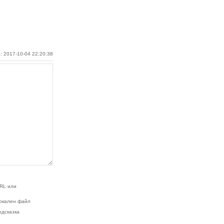
: 2017-10-04 22:20:38
RL или
окален файл
одсказка