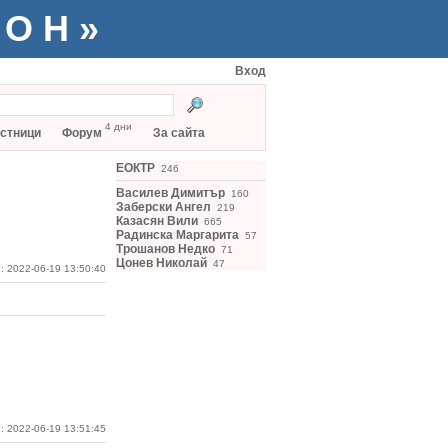
ТОН»
Вход
4 дни
стници
Форум
За сайта
ЕОКТР
246
Василев Димитър
160
Заберски Ангел
219
Казасян Вили
665
Радинска Маргарита
57
Трошанов Недко
71
Цонев Николай
47
: 2022-06-19 13:50:40
: 2022-06-19 13:51:45