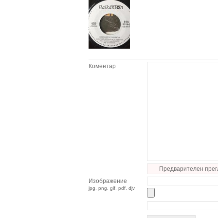
Коментар
Предварителен прег
Изображение
jpg, png, gif, pdf, djv