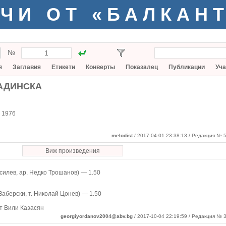
ЧИ ОТ «БАЛКАН
№
я
Заглавия
Етикети
Конверты
Показалец
Публикации
Уча
РАДИНСКА
:
1976
melodist
/ 2017-04-01 23:38:13
/ Редакция № 5
Виж произведения
силев, ар. Недко Трошанов) — 1.50
 Заберски, т. Николай Цонев) — 1.50
т Вили Казасян
georgiyordanov2004@abv.bg
/ 2017-10-04 22:19:59 / Редакция № 3