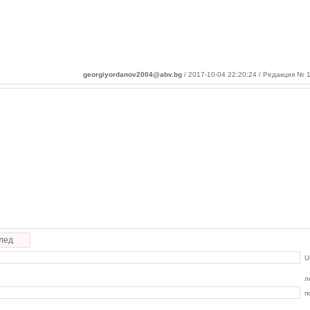
georgiyordanov2004@abv.bg
/ 2017-10-04 22:20:24 / Редакция № 1
лед
U
л
п