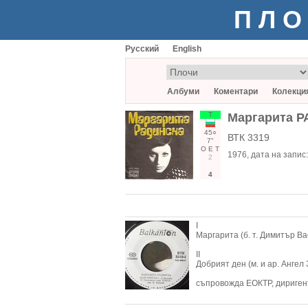
ПЛО
Русский
English
Албуми
Коментари
Колекци
Т
Маргарита 
45○
ВТК 3319
7"
О
Е
Т
1976
, дата на запис
2
4
I
Маргарита (б. т. Димитър Ва
II
Добрият ден (м. и ар. Ангел
съпровожда ЕОКТР, дириген