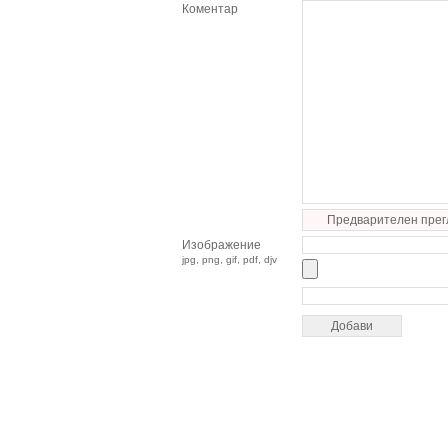
Коментар
Предварителен прег
Изображение
jpg, png, gif, pdf, djv