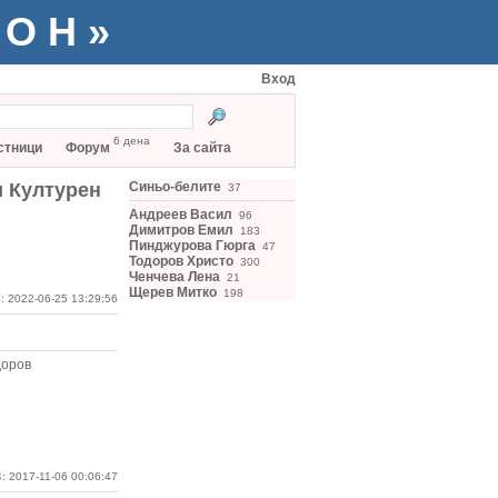
ТОН»
Вход
6 дена
стници
Форум
За сайта
и Културен
Синьо-белите
37
Андреев Васил
96
Димитров Емил
183
Пинджурова Гюрга
47
Тодоров Христо
300
Ченчева Лена
21
Щерев Митко
198
: 2022-06-25 13:29:56
доров
: 2017-11-06 00:06:47