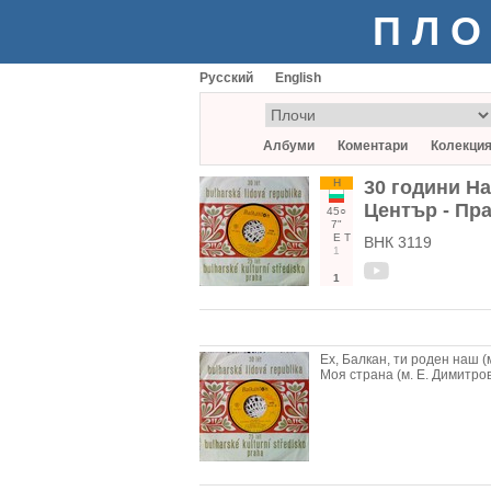
ПЛО
Русский
English
Албуми
Коментари
Колекци
Н
30 години Н
Център - Пра
45○
7"
Е
Т
ВНК 3119
1
1
Ех, Балкан, ти роден наш (м
Моя страна (м. Е. Димитров