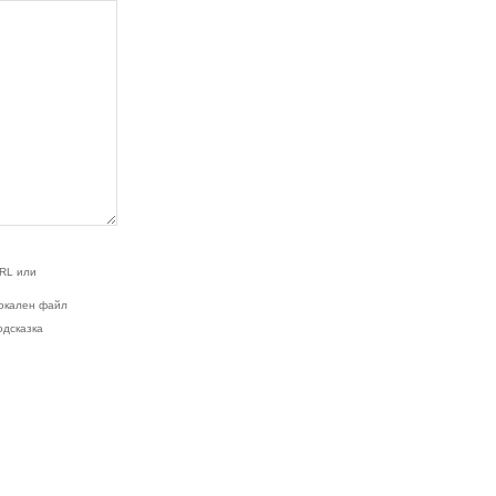
RL или
окален файл
одсказка