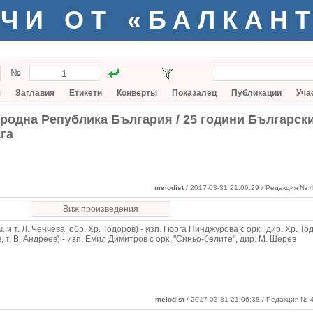
ЧИ ОТ «БАЛКАН
№
я
Заглавия
Етикети
Конверты
Показалец
Публикации
Уча
ародна Република България / 25 години Българск
га
melodist
/ 2017-03-31 21:06:29
/ Редакция № 4
Виж произведения
. и т. Л. Ченчева, обр. Хр. Тодоров) - изп. Гюрга Пинджурова с орк., дир. Хр. То
, т. В. Андреев) - изп. Емил Димитров с орк. "Синьо-белите", дир. М. Щерев
melodist
/ 2017-03-31 21:06:38 / Редакция № 4