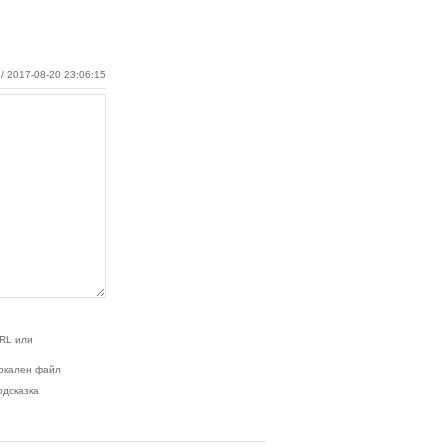
/ 2017-08-20 23:06:15
RL или
окален файл
одсказка