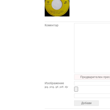
Коментар
Предварителен прег
Изображение
jpg, png, gif, pdf, djv