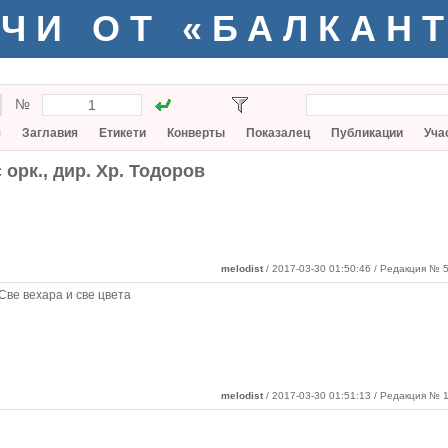
ЧИ ОТ «БАЛКАН
№
я
Заглавия
Етикети
Конверты
Показалец
Публикации
Уча
 орк., дир. Хр. Тодоров
melodist
/ 2017-03-30 01:50:46
/ Редакция № 5
Све вехара и све цвета
melodist
/ 2017-03-30 01:51:13 / Редакция № 1