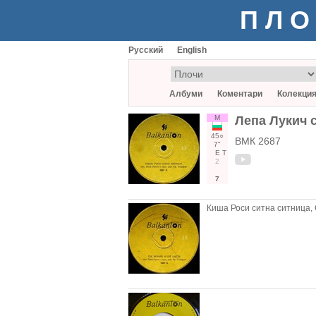
ПЛО
Русский
English
Албуми
Коментари
Колекци
М
Лепа Лукич с
45○
ВМК 2687
7"
Е
Т
2
7
Киша Роси ситна ситница, 