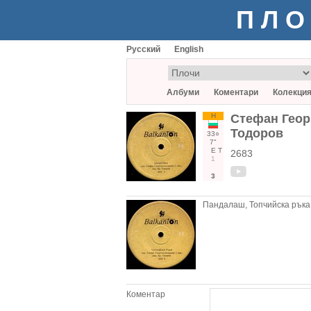
ПЛО
Русский
English
Албуми
Коментари
Колекци
Н
Стефан Геор
Тодоров
33○
7"
Е
Т
2683
1
3
Пандалаш, Топчийска ръка
Коментар