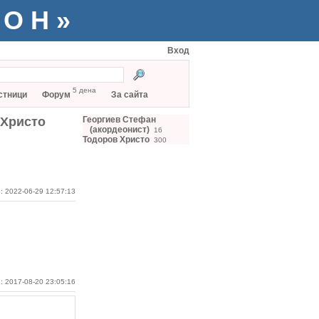
ТОН»
Вход
5 дена
стници
Форум
За сайта
 Христо
Георгиев Стефан
(акордеонист)
16
Тодоров Христо
300
: 2022-06-29 12:57:13
: 2017-08-20 23:05:16