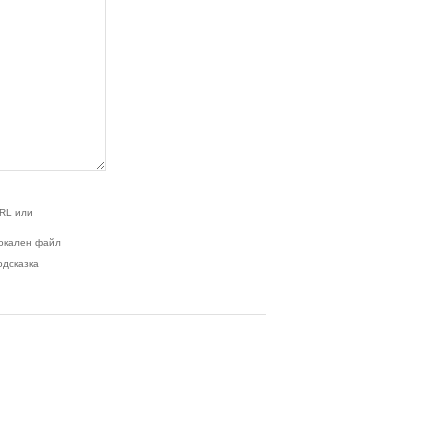
RL или
окален файл
одсказка