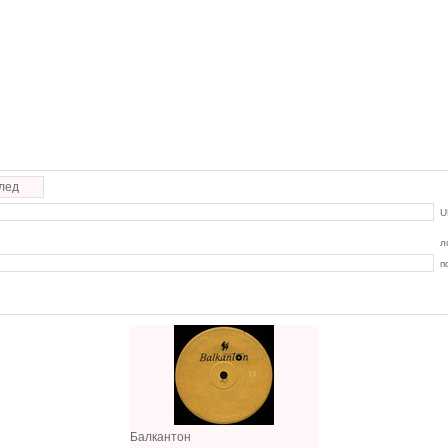
лед
U
л
п
Балкантон