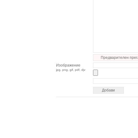
Предварителен прег
Изображение
jpg, png, gif, pdf, djv