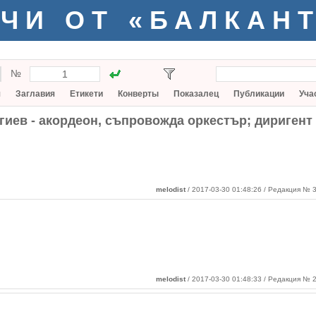
ЧИ ОТ «БАЛКАН
№
я
Заглавия
Етикети
Конверты
Показалец
Публикации
Уча
гиев - акордеон, съпровожда оркестър; диригент
melodist
/ 2017-03-30 01:48:26
/ Редакция № 3
melodist
/ 2017-03-30 01:48:33 / Редакция № 2