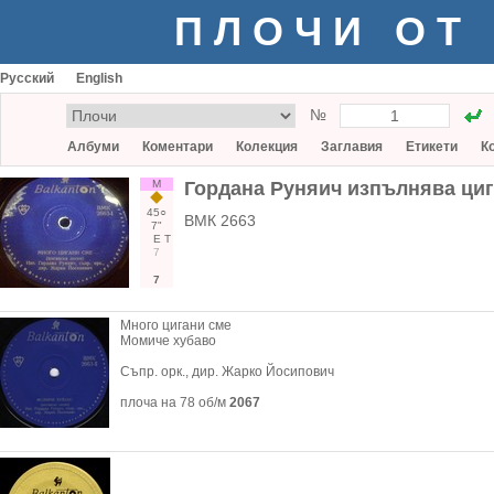
ПЛОЧИ ОТ
Русский
English
№
Албуми
Коментари
Колекция
Заглавия
Етикети
К
М
Гордана Руняич изпълнява циг
45○
ВМК 2663
7"
Е
Т
7
7
Много цигани сме
Момиче хубаво
Съпр. орк., дир. Жарко Йосипович
плоча на 78 об/м
2067