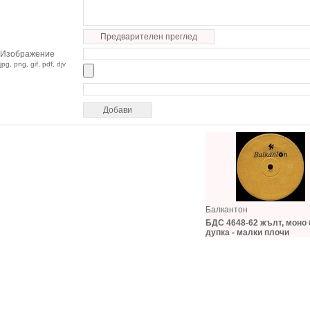
Предварителен преглед
Изображение
jpg, png, gif, pdf, djv
Балкантон
БДС 4648-62 жълт, моно 
дупка - малки плочи