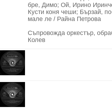
бре, Димо; Ой, Ирино Иринч
Кусти коня чеши; Бързай, по
мале ле / Райна Петрова
Съпровожда оркестър, обраб
Колев