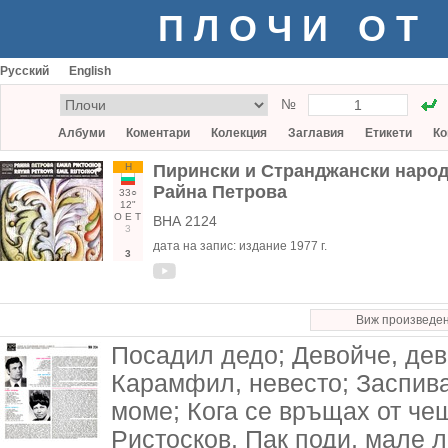
ПЛОЧИ ОТ
Русский
English
№
Албуми
Коментари
Колекция
Заглавия
Етикети
Ко
Н
Пирински и Странджански народ
Райна Петрова
33○
12"
О
Е
Т
ВНА 2124
3
дата на запис:
издание 1977 г.
3
Виж произведе
Посадил дедо; Девойче, дев
Карамфил, невесто; Заспив
моме; Кога се връщах от че
Ристосков. Пак поди, мале л