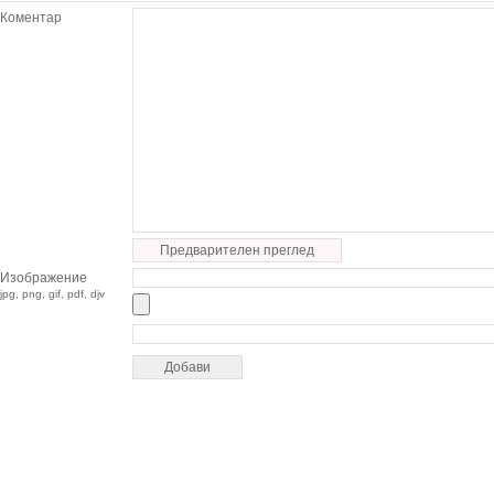
Коментар
Предварителен преглед
Изображение
jpg, png, gif, pdf, djv