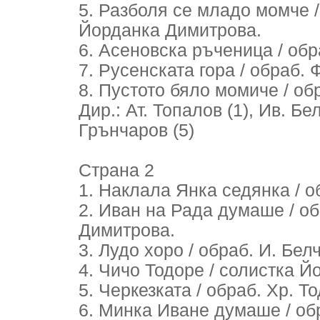
5. Разболя се младо момче /
Йорданка Димитрова.
6. Асеновска ръченица / обр
7. Русенската гора / обраб. Ф
8. Пустото бяло момиче / обр
Дир.: Ат. Топалов (1), Ив. Белч
Грънчаров (5)
Страна 2
1. Наклала Янка седянка / о
2. Иван на Рада думаше / об
Димитрова.
3. Лудо хоро / обраб. И. Бел
4. Чичо Тодоре / солистка Й
5. Черкезката / обраб. Хр. Т
6. Минка Иване думаше / обр