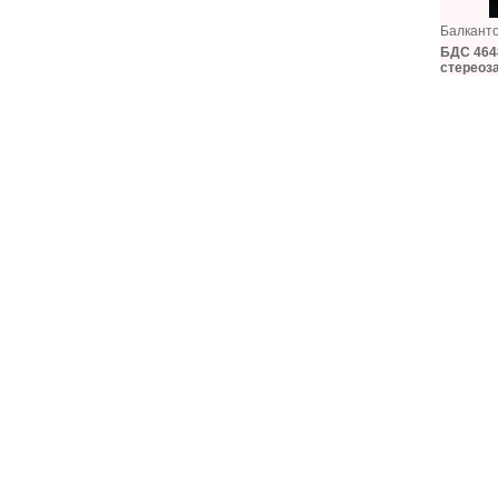
Балкант
БДС 4648
стереоз