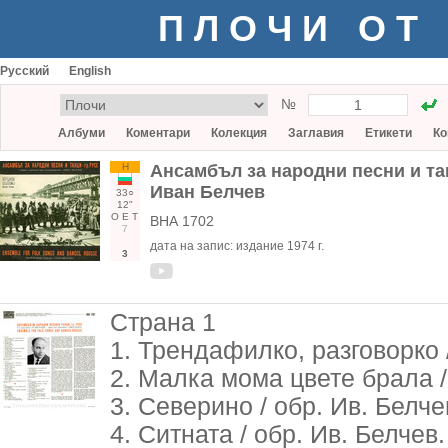
ПЛОЧИ ОТ
Русский
English
№
Албуми
Коментари
Колекция
Заглавия
Етикети
Ко
Н
Ансамбъл за народни песни и тан
Иван Белчев
33○
12"
О
Е
Т
ВНА 1702
7
дата на запис:
издание 1974 г.
3
Страна 1
1. Трендафилко, разговорко 
2. Малка мома цвете брала /
3. Северино / обр. Ив. Белче
4. Ситната / обр. Ив. Белчев.