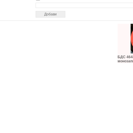
БДС 4648
монозап