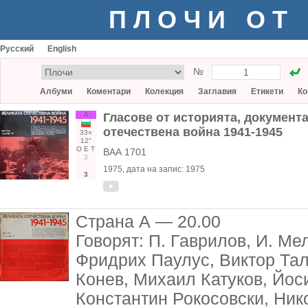
ПЛОЧИ ОТ
Русский
English
№
Албуми
Коментари
Колекция
Заглавия
Етикети
Ко
А
Гласове от историята, документ
отечествена война 1941-1945
33○
12"
О
Е
Т
ВАА 1701
3
1975
, дата на запис:
1975
3
Страна А — 20.00
Говорят: П. Гаврилов, И. Ме
Фридрих Паулус, Виктор Тал
Конев, Михаил Катуков, Йо
Константин Рокосовски, Ник