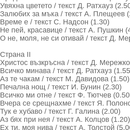
Увяхна цветето / текст Д. Ратхауз (2.5
Залюбих за мъка / текст А. Плещеев (
Време е / текст С. Надсон (1.30)
Не пей, красавице / текст А. Пушкин (
О не, моля, не си отивай / текст Д. М
Страна II
Христос възкръсна / текст Д. Мережко
Всичко минава / текст Д. Ратхауз (1.55
Аз те чакам / текст М. Давидова (1.50)
Печална нощ / текст И. Бунин (2.30)
Всичко ми отне / текст Ф. Тютчев (0.50
Вчера се срещнахме / текст Я. Полонс
Тук е хубаво / текст Г. Галина (2.00)
Аз бях при нея / текст А. Колцов (1.20)
Ех ти, моя нива / текст А. Толстой (5.0