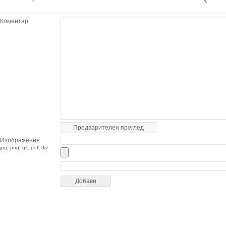
Коментар
Предварителен преглед
Изображение
jpg, png, gif, pdf, djv