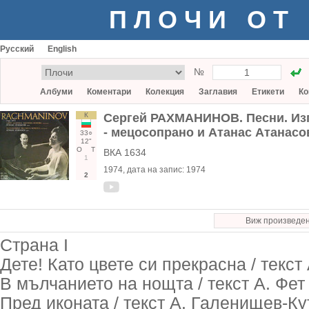
ПЛОЧИ ОТ
Русский
English
№
Албуми
Коментари
Колекция
Заглавия
Етикети
Ко
К
Сергей РАХМАНИНОВ. Песни. Из
- мецосопрано и Атанас Атанасо
33○
12"
О
Т
ВКА 1634
1
1974
, дата на запис:
1974
2
Виж произведе
Страна I
Дете! Като цвете си прекрасна / текст
В мълчанието на нощта / текст А. Фет 
Пред иконата / текст А. Галенищев-Кут