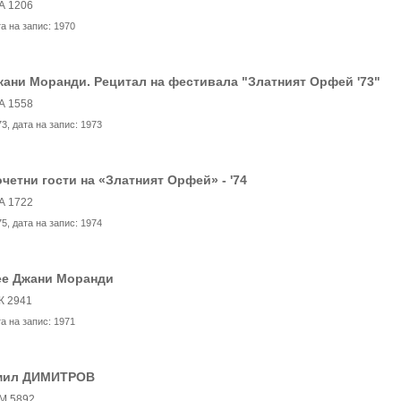
А 1206
та на запис:
1970
ани Моранди. Рецитал на фестивала "Златният Орфей '73"
А 1558
73
, дата на запис:
1973
четни гости на «Златният Орфей» - '74
А 1722
75
, дата на запис:
1974
ее Джани Моранди
К 2941
та на запис:
1971
мил ДИМИТРОВ
М 5892