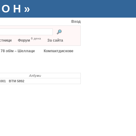
ТОН»
Вход
6 дена
стници
Форум
За сайта
78 об/м – Шеллаци
Компактдискове
Албуми
1001
ВТМ 5892