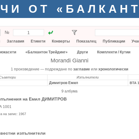
ЧИ ОТ «БАЛКАН
№
я
Заглавия
Етикети
Конверты
Показалец
Публикации
Уча
иокасети
«Балкантон Трейдинг»
Други
Комплекти / Кутии
Morandi Gianni
1 произведение — подреждане по
заглавие
или
хронологически
Съавтори
Изпълнители
Димитров Емил
ВТА 
9 албума
зпълнения на Емил ДИМИТРОВ
А 1001
та на запис:
1967
звестни изпълнители