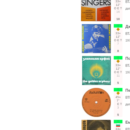
33○
ВТ
12"
О
Е
Т
да
16
10
Т
Дж
33○
ВТ
12"
О
Е
Т
19
7
8
Т
По
33○
ВТ
12"
О
Е
Т
19
11
5
Т
П
45○
ВТ
7"
Е
Т
да
3
5
Т
Е
33○
ВТ