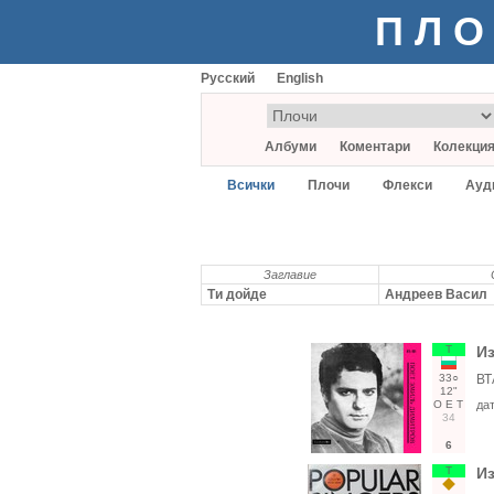
ПЛО
Русский
English
Албуми
Коментари
Колекци
Всички
Плочи
Флекси
Ауд
Заглавие
Ти дойде
Андреев Васил
Т
И
33○
ВТ
12"
О
Е
Т
да
34
6
Т
И