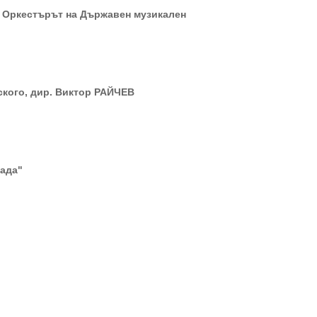
р. Оркестърът на Държавен музикален
ского, дир. Виктор РАЙЧЕВ
рада"