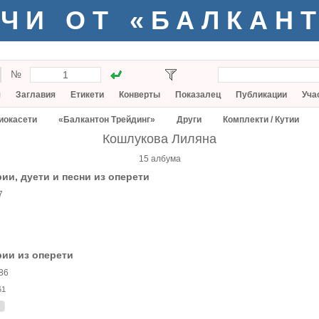
ЧИ ОТ «БАЛКАН
№
я
Заглавия
Етикети
Конверты
Показалец
Публикации
Уча
иокасети
«Балкантон Трейдинг»
Други
Комплекти / Кутии
Кошлукова Лиляна
15 албума
ии, дуети и песни из оперети
7
ии из оперети
86
61