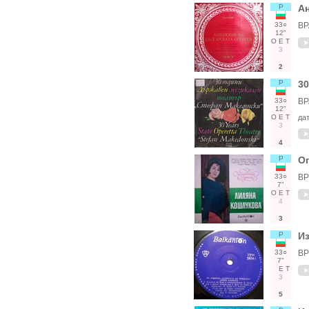
Р
Ан
33○
ВР
12"
О
Е
Т
3
2
Р
30
33○
ВР
12"
О
Е
Т
да
3
4
Р
Оп
33○
ВР
7"
О
Е
Т
4
3
Р
Из
33○
ВР
7"
Е
Т
3
5