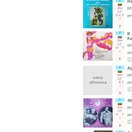
Р
Из
33○
ВР
12"
О
Е
Т
да
3
2
Р
В 
Ка
33○
12"
ВР
О
Т
4
да
2
Р
Ар
33○
ВР
12"
Е
Т
да
3
3
Р
40
33○
ВР
12"
О
Т
да
2
4