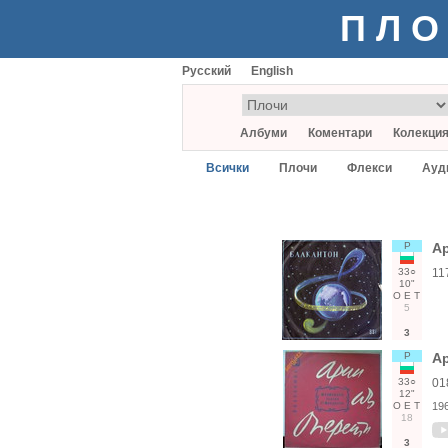
ПЛО
Русский
English
Албуми
Коментари
Колекци
Всички
Плочи
Флекси
Ауд
Р
Ар
33○
11
10"
О
Е
Т
5
3
Р
Ар
33○
01
12"
О
Е
Т
19
18
3