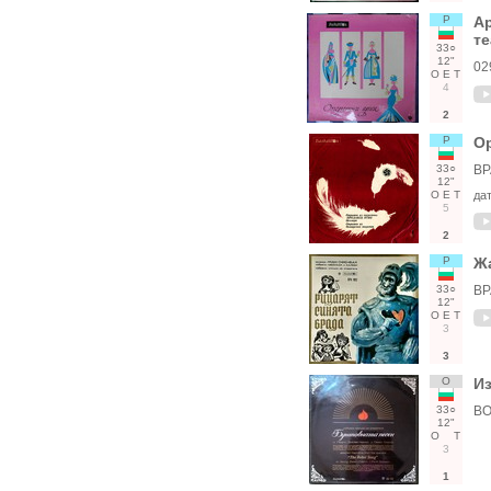
Р
Ар
те
33○
12"
02
О
Е
Т
4
2
Р
Ор
33○
ВР
12"
О
Е
Т
да
5
2
Р
Жа
33○
ВР
12"
О
Е
Т
3
3
О
Из
33○
ВО
12"
О
Т
3
1