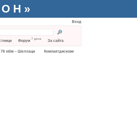
ТОН»
Вход
7 дена
стници
Форум
За сайта
78 об/м – Шеллаци
Компактдискове