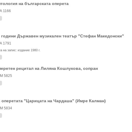
тология на българската оперета
А 1166
 години Държавен музикален театър "Стефан Македонски"
А 1791
та на запис:
издание 1980 г.
еретен рецитал на Лиляна Кошлукова, сопран
М 5825
 оперетата "Царицата на Чардаша" (Имре Калман)
М 5834