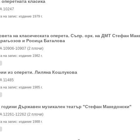
 оперетната класика
А 10247
та на запис:
издание 1979 г.
света на класическата оперета. Съпр. орк. на ДМТ Стефан Ма
рагьозов и Росица Баталова
А 10906-10907 (2 плочи)
та на запис:
издание 1982 г.
ии из оперети. Лиляна Кошлукова
А 11485
та на запис:
издание 1985 г.
 години Държавен музикален театър "Стефан Македонски"
А 12261-12262 (2 плочи)
та на запис:
издание 1988 г.