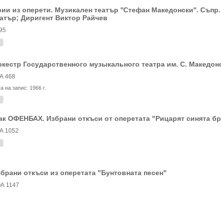
ии из оперети. Музикален театър ''Стефан Македонски''. Съп
атър; Диригент Виктор Райчев
95
кестр Государственного музыкального театра им. С. Македон
А 468
та на запис:
1966 г.
к ОФЕНБАХ. Избрани откъси от оперетата "Рицарят синята б
А 1052
брани откъси из оперетата "Бунтовната песен"
А 1147