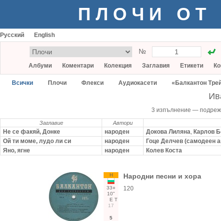
ПЛОЧИ ОТ
Русский
English
№
Албуми
Коментари
Колекция
Заглавия
Етикети
Ко
Всички
Плочи
Флекси
Аудиокасети
«Балкантон Тре
Ив
3 изпълнение — подре
Заглавие
Автори
Не се факяй, Донке
народен
Докова Лиляна
,
Карлов Б
Ой ти моме, лудо ли си
народен
Гоце Делчев (самодеен 
Яно, ягне
народен
Колев Коста
Н
Народни песни и хора
33○
120
10"
Е
Т
17
5