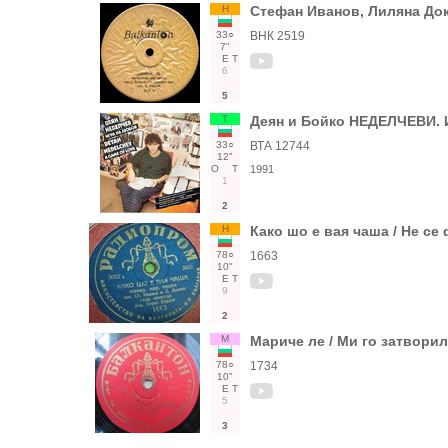
Н
Стефан Иванов, Лиляна До
33○
ВНК 2519
7"
Е
Т
6
5
Т
Деян и Бойко НЕДЕЛЧЕВИ. 
33○
ВТА 12744
12"
О
Т
1991
1
2
Н
Како шо е вая чаша / Не се
78○
1663
10"
Е
Т
9
2
М
Мариче ле / Ми го затвори
78○
1734
10"
Е
Т
5
3