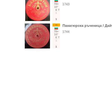
78○
1743
10"
Е
Т
1
1
Н
Панагюрска ръченица / Да
78○
1744
10"
Е
Т
1
1