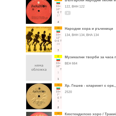
Български народни песни и
33○
122, ВНН 122
10"
Е
Т
17
4
Н
Народни хора и ръченици
33○
134, ВНН 134, ВНА 134
12"
О
Е
Т
29
7
Е
Музикални творби за часа 
33○
ВЕН 664
10"
Т
1
1
Н
Хр. Гешев - кларинет с орк.,
33○
2520
7"
Е
Т
1
2
Н
Кюстендилско хоро / Траки