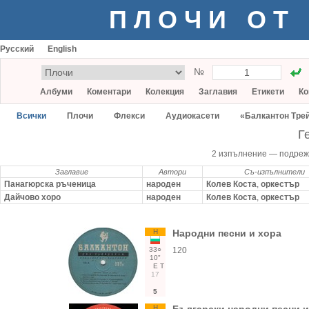
ПЛОЧИ ОТ
Русский
English
№
Албуми
Коментари
Колекция
Заглавия
Етикети
Ко
Всички
Плочи
Флекси
Аудиокасети
«Балкантон Тре
Г
2 изпълнение — подре
Заглавие
Автори
Съ-изпълнители
Панагюрска ръченица
народен
Колев Коста
,
оркестър
Дайчово хоро
народен
Колев Коста
,
оркестър
Н
Народни песни и хора
33○
120
10"
Е
Т
17
5
Н