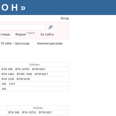
ТОН»
Вход
5 дена
стници
Форум
За сайта
78 об/м – Шеллаци
Компактдискове
Албуми
ВТА 595
ВТА 10751
ВТМ 5917
ВТА 1461
ВТМС 7645
ВТМ 6017
ВТА 1139
ВТМ 6138
105
1737
105
Албуми
ВТА 595
ВТА 10751
ВТМ 5917