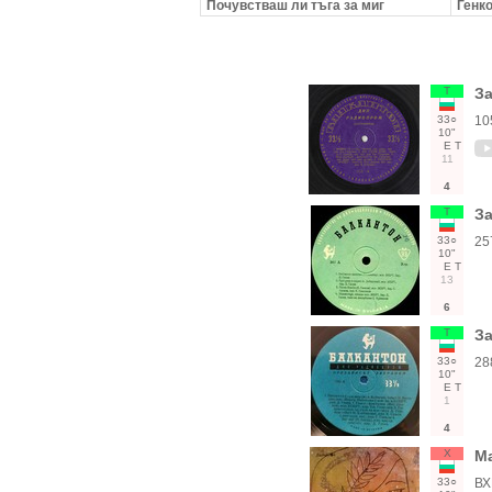
Почувстваш ли тъга за миг
Генк
Т
За
33○
10
10"
Е
Т
11
4
Т
За
33○
25
10"
Е
Т
13
6
Т
За
33○
28
10"
Е
Т
1
4
Х
М
33○
ВХ