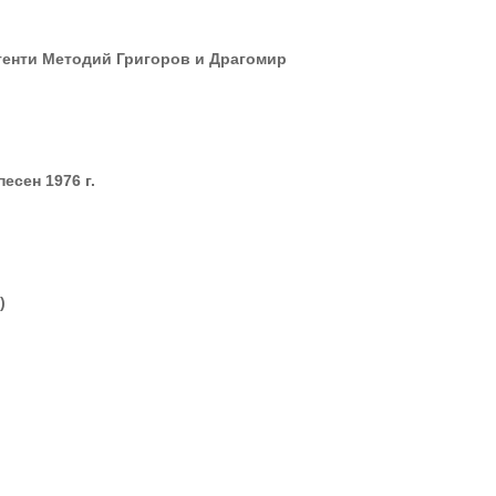
игенти Методий Григоров и Драгомир
есен 1976 г.
)