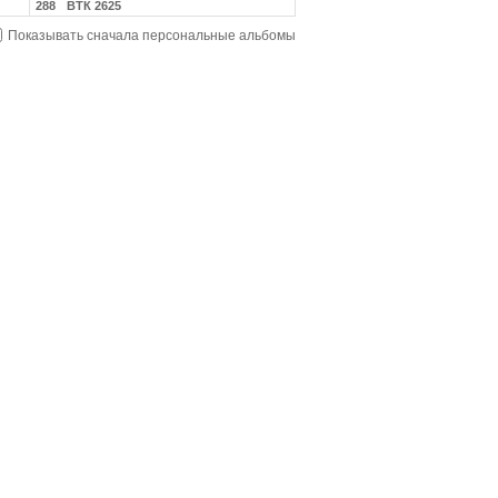
288
ВТК 2625
Показывать сначала персональные альбомы