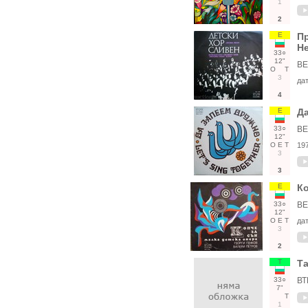
1
2
Е
Пр
Н
33○
12"
ВЕ
О
Т
3
да
4
Е
Да
33○
ВЕ
12"
О
Е
Т
19
3
3
Е
Ко
33○
ВЕ
12"
О
Е
Т
да
3
2
Т
Та
33○
ВТ
7"
Т
1