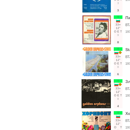
3
3
Т
П
33○
ВТ
12"
О
Е
Т
19
9
8
Т
St
33○
ВТ
12"
О
Е
Т
19
8
6
Т
Зл
33○
ВТ
12"
О
Е
Т
19
8
4
Т
Хо
33○
ВТ
12"
О
Т
19