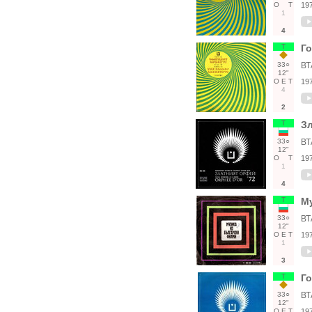
О
Т
19
1
4
Т
Го
33○
ВТ
12"
О
Е
Т
19
4
2
Т
Зл
33○
ВТ
12"
О
Т
19
1
4
Т
М
33○
ВТ
12"
О
Е
Т
19
1
3
Т
Го
33○
ВТ
12"
О
Е
Т
19