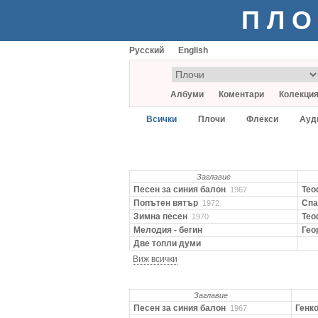
ПЛО
Русский
English
Албуми
Коментари
Колекци
Всички
Плочи
Флекси
Ауд
Заглавие
Песен за синия балон
Тео
1967
Попътен вятър
Спа
1972
Зимна песен
Тео
1970
Мелодия - бегин
Гео
Две топли думи
Виж всички
Заглавие
Песен за синия балон
Генко
1967