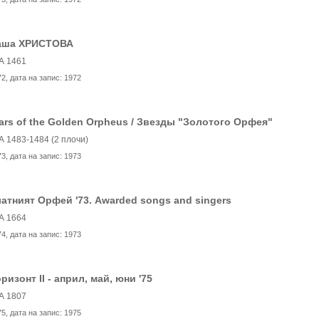
аша ХРИСТОВА
А 1461
72
, дата на запис:
1972
ars of the Golden Orpheus / Звезды "Золотого Орфея"
А 1483-1484 (2 плочи)
73
, дата на запис:
1973
атният Орфей '73. Awarded songs and singers
А 1664
74
, дата на запис:
1973
ризонт II - април, май, юни '75
А 1807
75
, дата на запис:
1975