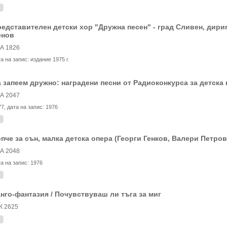
едставителен детски хор "Дружна песен" - град Сливен, дир
енов
А 1826
та на запис:
издание 1975 г.
 запеем дружно: наградени песни от Радиоконкурса за детска п
А 2047
77
, дата на запис:
1976
пче за сън, малка детска опера (Георги Генков, Валери Петров
А 2048
та на запис:
1976
нго-фантазия / Почувствуваш ли тъга за миг
К 2625