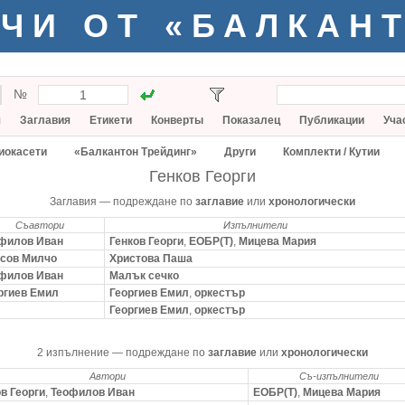
ЧИ ОТ «БАЛКАН
№
я
Заглавия
Етикети
Конверты
Показалец
Публикации
Уча
иокасети
«Балкантон Трейдинг»
Други
Комплекти / Кутии
Генков Георги
Заглавия — подреждане по
заглавие
или
хронологически
Съавтори
Изпълнители
филов Иван
Генков Георги
,
ЕОБР(Т)
,
Мицева Мария
сов Милчо
Христова Паша
филов Иван
Малък сечко
ргиев Емил
Георгиев Емил
,
оркестър
Георгиев Емил
,
оркестър
2 изпълнение — подреждане по
заглавие
или
хронологически
Автори
Съ-изпълнители
в Георги
,
Теофилов Иван
ЕОБР(Т)
,
Мицева Мария