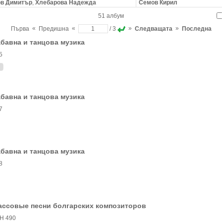
ов Димитър
,
Хлебарова Надежда
Семов Кирил
51 албум
«
«
»
»
Първа
Предишна
/ 3
Следващата
Последна
бавна и танцова музика
5
бавна и танцова музика
7
бавна и танцова музика
8
ассовые песни болгарских композиторов
Н 490