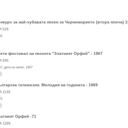
нкурс за най-хубавата песен за Черноморието (втора плоча) 19
А 526
66
ети фестивал на песента “Златният Орфей” - 1967
А 595
67
, дата на запис:
1967
лгарска телевизия. Мелодия на годината - 1969
А 1139
70
атният Орфей -71
А 1289