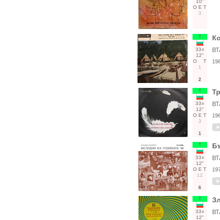
10"
О
Е
Т
3
Т
Ко
33○
ВТ
12"
О
Т
19
1
2
Т
Тр
33○
ВТ
12"
О
Е
Т
19
3
1
Т
Бъ
33○
ВТ
12"
О
Е
Т
19
12
6
Т
Зл
33○
ВТ
12"