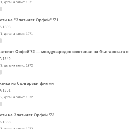
71
, дата на запис:
1971
сти на "Златният Орфей" '71
А 1303
71
, дата на запис:
1971
атният Орфей'72 — международен фестивал на българската е
А 1349
72
, дата на запис:
1972
узика из български филми
А 1351
72
, дата на запис:
1972
сти на Златният Орфей '72
А 1388
73
, дата на запис:
1972