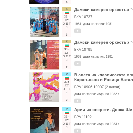
5
К
Дамски камерен оркестър 
33○
ВКА 10737
12"
О
Е
Т
1981
, дата на запис:
1981
3
3
К
Дамски камерен оркестър 
33○
ВКА 10795
12"
О
Е
Т
1982
, дата на запис:
1981
3
2
Р
В света на класическата о
Карагьозов и Росица Бата
33○
12"
ВРА 10906-10907 (2 плочи)
О
Т
4
дата на запис:
издание 1982 г.
2
Р
Арии из оперети. Донка Ши
33○
ВРА 11102
12"
О
Е
Т
дата на запис:
издание 1983 г.
3