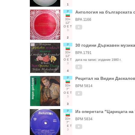
1
Р
Антология на българската 
33○
ВРА 1166
12"
О
Е
Т
3
2
Р
30 години Държавен музик
33○
ВРА 1791
12"
О
Е
Т
дата на запис:
издание 1980 г.
3
4
Р
Рецитал на Видин Даскалов
33○
ВРМ 5814
7"
О
Е
Т
3
3
Р
Из оперетата "Царицата на
33○
ВРМ 5834
7"
Е
Т
3