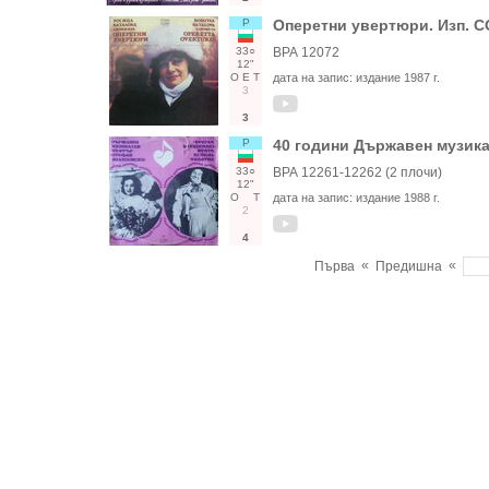
Р
Оперетни увертюри. Изп. С
33○
ВРА 12072
12"
О
Е
Т
дата на запис:
издание 1987 г.
3
3
Р
40 години Държавен музик
33○
ВРА 12261-12262 (2 плочи)
12"
О
Т
дата на запис:
издание 1988 г.
2
4
«
«
Първа
Предишна