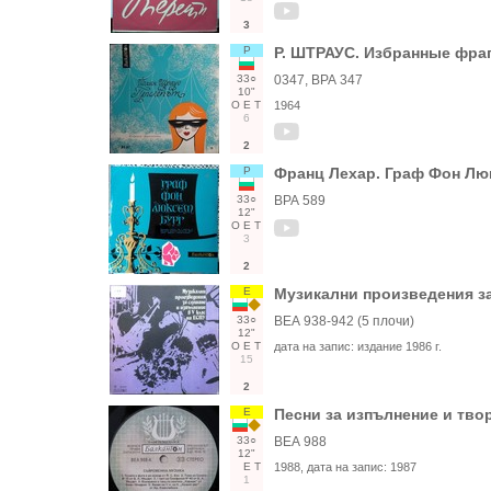
3
Р
Р. ШТРАУС. Избранные фра
33○
0347, ВРА 347
10"
О
Е
Т
1964
6
2
Р
Франц Лехар. Граф Фон Люк
33○
ВРА 589
12"
О
Е
Т
3
2
Е
Музикални произведения за
33○
ВЕА 938-942 (5 плочи)
12"
О
Е
Т
дата на запис:
издание 1986 г.
15
2
Е
Песни за изпълнение и твор
33○
ВЕА 988
12"
Е
Т
1988
, дата на запис:
1987
1