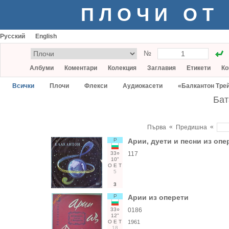
ПЛОЧИ ОТ
Русский
English
№
Албуми
Коментари
Колекция
Заглавия
Етикети
Ко
Всички
Плочи
Флекси
Аудиокасети
«Балкантон Тре
Бат
«
«
Първа
Предишна
Р
Арии, дуети и песни из опе
33○
117
10"
О
Е
Т
5
3
Р
Арии из оперети
33○
0186
12"
О
Е
Т
1961
18