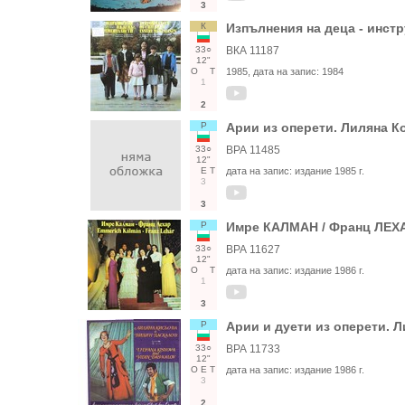
3
К
Изпълнения на деца - инст
33○
ВКА 11187
12"
О
Т
1985
, дата на запис:
1984
1
2
Р
Арии из оперети. Лиляна 
33○
ВРА 11485
12"
Е
Т
дата на запис:
издание 1985 г.
3
3
Р
Имре КАЛМАН / Франц ЛЕХ
33○
ВРА 11627
12"
О
Т
дата на запис:
издание 1986 г.
1
3
Р
Арии и дуети из оперети. 
33○
ВРА 11733
12"
О
Е
Т
дата на запис:
издание 1986 г.
3
2