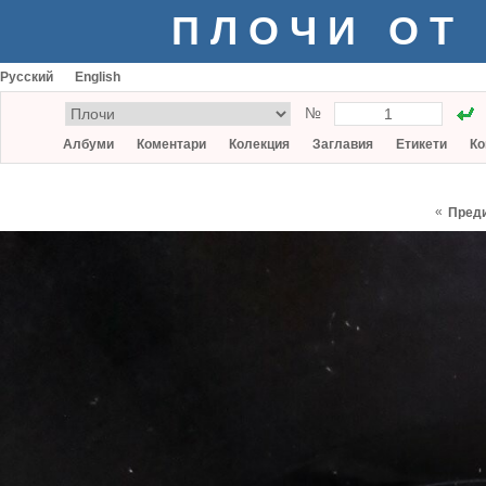
ПЛОЧИ ОТ
Русский
English
№
Албуми
Коментари
Колекция
Заглавия
Етикети
Ко
«
Пред