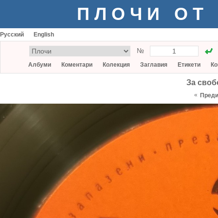
ПЛОЧИ ОТ
Русский
English
№
Албуми
Коментари
Колекция
Заглавия
Етикети
Ко
За своб
«
Пред