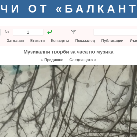
ЧИ ОТ «БАЛКАН
№
я
Заглавия
Етикети
Конверты
Показалец
Публикации
Уча
Музикални творби за часа по музика
«
»
Предишно
Следващото