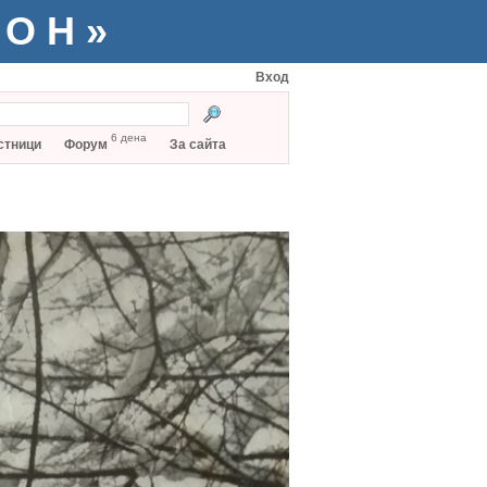
ТОН»
Вход
6 дена
стници
Форум
За сайта