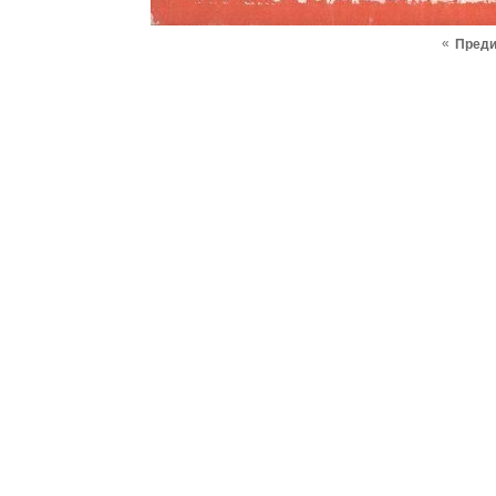
«
Пред