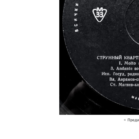
«
Пред