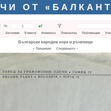
ЧИ ОТ «БАЛКАН
№
я
Заглавия
Етикети
Конверты
Показалец
Публикации
Уча
Български народни хора и ръченици
«
»
Предишно
Следващото