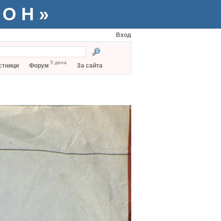
ТОН»
Вход
5 дена
стници
Форум
За сайта