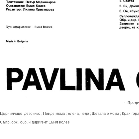
«
Пред
Църнилчице, девойкьо ; Пойде мома ; Елена, чедо ; Шетала е мома ; Край гора
Съпр. орк., обр. и диригент Емил Колев