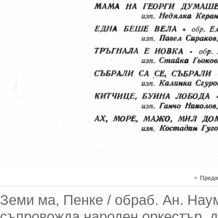
«
Пред
Земи ма, Пенке / обраб. Ан. Нау
съпровожда народен оркестър, д