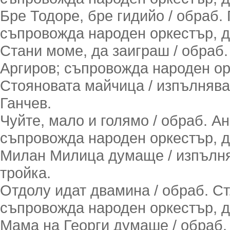
Бре Тодоре, бре гидийо / обраб.
съпровожда народен оркестър, д
Стани моме, да заиграш / обраб.
Аргиров; съпровожда народен ор
Стояновата майчица / изпълнява
Ганчев.
Чуйте, мало и голямо / обраб. А
съпровожда народен оркестър, д
Милан Милица думаще / изпълня
тройка.
Отдолу идат двамина / обраб. Ст
съпровожда народен оркестър, д
Мама на Георги думаше / обраб. 