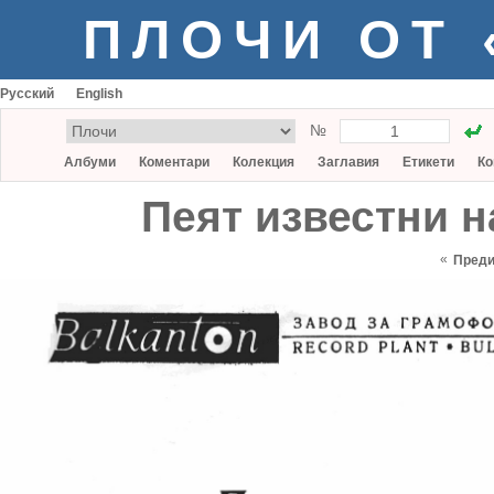
ПЛОЧИ ОТ
Русский
English
№
Албуми
Коментари
Колекция
Заглавия
Етикети
Ко
Пеят известни 
«
Пред