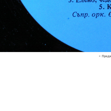
«
Пред