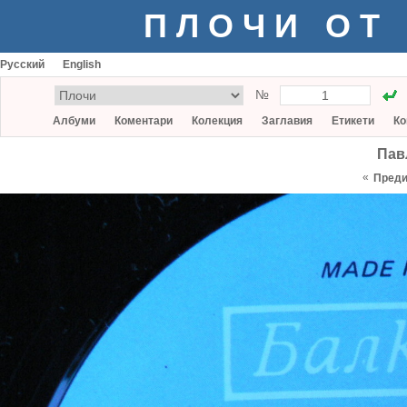
ПЛОЧИ ОТ
Русский
English
№
Албуми
Коментари
Колекция
Заглавия
Етикети
Ко
Пав
«
Пред