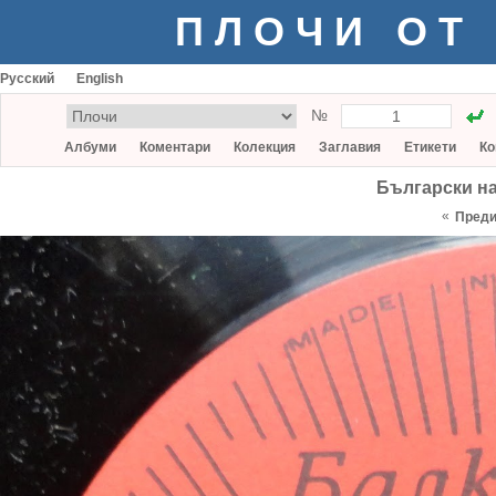
ПЛОЧИ ОТ
Русский
English
№
Албуми
Коментари
Колекция
Заглавия
Етикети
Ко
Български н
«
Пред