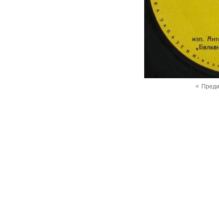
«
Пред