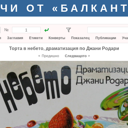
ЧИ ОТ «БАЛКАН
№
я
Заглавия
Етикети
Конверты
Показалец
Публикации
Уча
Торта в небето, драматизация по Джани Родари
«
»
Предишно
Следващото