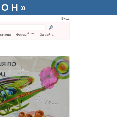
ТОН»
Вход
4 дни
стници
Форум
За сайта