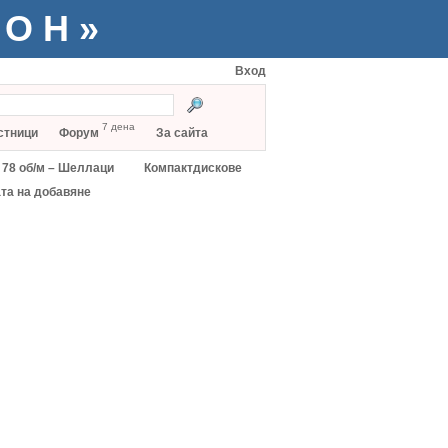
ТОН»
Вход
7 дена
стници
Форум
За сайта
78 об/м – Шеллаци
Компактдискове
та на добавяне