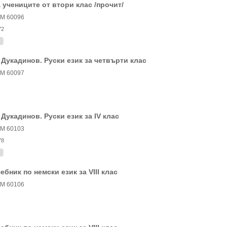
 учениците от втори клас /прочит/
М 60096
72
 Дукадинов. Руски език за четвърти клас
М 60097
 Дукадинов. Руски език за IV клас
М 60103
78
ебник по немски език за VIII клас
М 60106