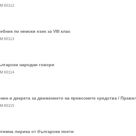
М 60112
ебник по немски език за VIII клас
М 60113
ългарски народни говори
М 60114
нин и декрета за движението на превозните средства / Прави
М 60115
тимна лирика от български поети