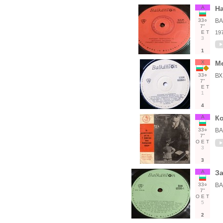
А
На
33○
ВА
7"
Е
Т
19
3
1
Х
М
33○
ВХ
7"
Е
Т
1
4
А
Ко
33○
ВА
7"
О
Е
Т
3
3
А
За
33○
ВА
7"
О
Е
Т
5
2