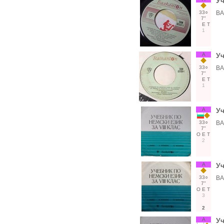
Уч
33○
ВА
7"
Е
Т
1
А
Уч
33○
ВА
7"
Е
Т
1
А
Уч
33○
ВА
7"
О
Е
Т
2
А
Уч
33○
ВА
7"
О
Е
Т
3
2
А
Уч