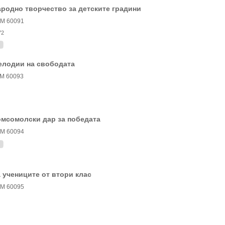
родно творчество за детските градини
М 60091
72
елодии на свободата
М 60093
мсомолски дар за победата
М 60094
 учениците от втори клас
М 60095