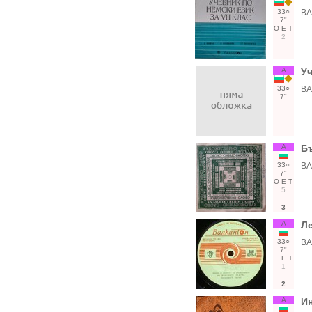
33○
ВА
7"
О
Е
Т
2
А
Уч
33○
ВА
7"
А
Б
33○
ВА
7"
О
Е
Т
5
3
А
Ле
33○
ВА
7"
Е
Т
1
2
А
Ин