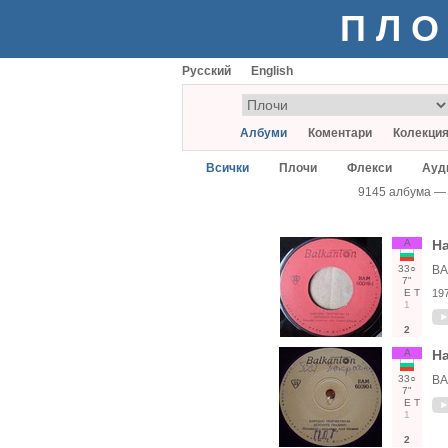
ПЛО
Русский
English
Албуми
Коментари
Колекци
Всички
Плочи
Флекси
Ауд
9145 албума —
А
На
33○
ВА
7"
Е
Т
19
1
2
А
На
33○
BA
7"
Е
Т
1
2