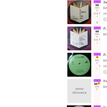
А
За
33○
ВА
7"
О
Е
Т
19
4
2
А
Л.
33○
ВА
7"
О
Е
Т
2
А
Л.
33○
ВА
7"
Т
19
1
А
Уч
33○
ВА
7"
А