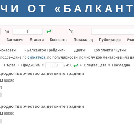
ЧИ ОТ «БАЛКАН
№
я
Заглавия
Етикети
Конверты
Показалец
Публикации
Уча
иокасети
«Балкантон Трейдинг»
Други
Комплекти / Кутии
 подреждане по
сигнатура
, по
популярности
, по
числу комментариев
или
да
«
«
»
»
Първа
Предишна
/ 458
Следващата
Последна
родно творчество за детските градини
М 60089
71
родно творчество за детските градини
M 60090