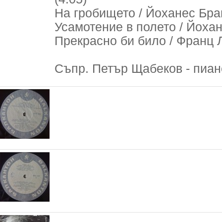
На гробището / Йоханес Брам
Усамотение в полето / Йохан
Прекрасно би било / Франц Л
Съпр. Петър Щабеков - пиан