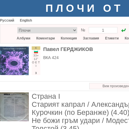
ПЛОЧИ ОТ
Русский
English
№
Албуми
Коментари
Колекция
Заглавия
Етикети
Ко
К
Павел ГЕРДЖИКОВ
33○
ВКА 424
12"
О
Е
Т
9
3
Виж произведе
Страна I
Старият капрал / Александъ
Курочкин (по Беранже) (4.40
Не божи гръм удари / Модес
Толстой (3.45)