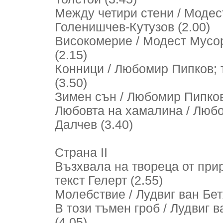
Между четири стени / Модест
Голенишчев-Кутузов (2.00)
Високомерие / Модест Мусор
(2.15)
Конници / Любомир Пипков;
(3.50)
Зимен сън / Любомир Пипков;
Любовта на хамалина / Любо
Далчев (3.40)
Страна II
Възхвала на твореца от прир
текст Гелерт (2.55)
Молебствие / Лудвиг ван Бетх
В този тъмен гроб / Лудвиг 
(4.05)