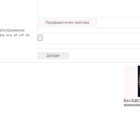
Предварителен преглед
Изображение
jpg, png, gif, pdf, djv
Без БДС,
монозап