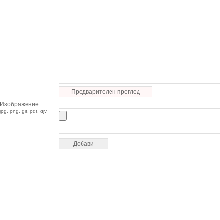
Предварителен преглед
Изображение
jpg, png, gif, pdf, djv