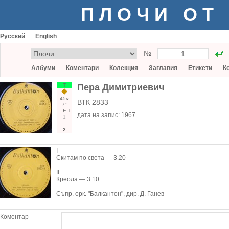
ПЛОЧИ ОТ
Русский
English
№
Албуми
Коментари
Колекция
Заглавия
Етикети
К
Т
Пера Димитриевич
45○
ВТК 2833
7"
Е
Т
дата на запис:
1967
1
2
I
Скитам по света — 3.20
II
Креола — 3.10
Съпр. орк. "Балкантон", дир. Д. Ганев
Коментар