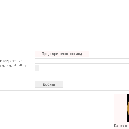
Предварителен преглед
Изображение
jpg, png, gif, pdf, djv
Балкант