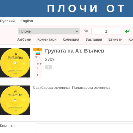
ПЛОЧИ ОТ
Русский
English
№
Албуми
Коментари
Колекция
Заглавия
Етикети
Ко
Н
Групата на Ат. Вълчев
33○
2709
7"
Е
Т
1
1
Сватбарска ръченица, Паламарска ръченица
Коментар