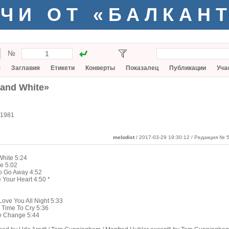
ЧИ ОТ «БАЛКАН
№
я
Заглавия
Етикети
Конверты
Показалец
Публикации
Уча
k and White»
1981
melodist
/ 2017-03-29 19:30:12
/ Редакция № 5
White 5:24
e 5:02
To Go Away 4:52
 Your Heart 4:50 *
Love You All Night 5:33
 Time To Cry 5:36
e Change 5:44