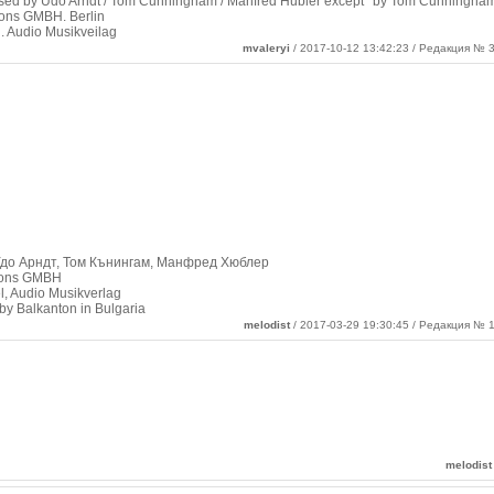
osed by Udo Arndt / Tom Cunningham / Manfred Hubler except* by Tom Cunningha
ions GMBH. Berlin
l. Audio Musikveilag
mvaleryi
/ 2017-10-12 13:42:23 / Редакция № 3
Удо Арндт, Том Кънингам, Манфред Хюблер
tions GMBH
el, Audio Musikverlag
by Balkanton in Bulgaria
melodist
/ 2017-03-29 19:30:45 / Редакция № 1
melodist