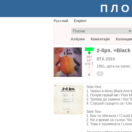
ПЛО
Русский
English
Албуми
Коментари
Колекци
Т
2-lips. «Blac
33○
ВТА 2093
12"
О
Е
Т
1981
, дата на запис:
3
6
Side One
1. Черно и бяло Black And 
2. Почувствувай ме / Feel M
3. Трябва да замина / Got 
4. Слушай сърцето си / Use
Side Two
1. Бих те обичала / I Could 
2. Не е время за сълзи / No
3. Това е промяната / Loos