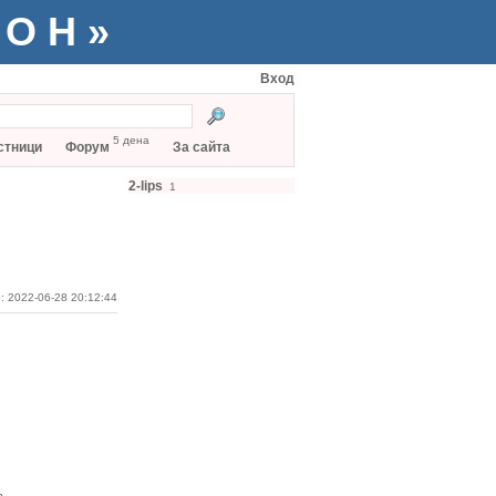
ТОН»
Вход
5 дена
стници
Форум
За сайта
2-lips
1
: 2022-06-28 20:12:44