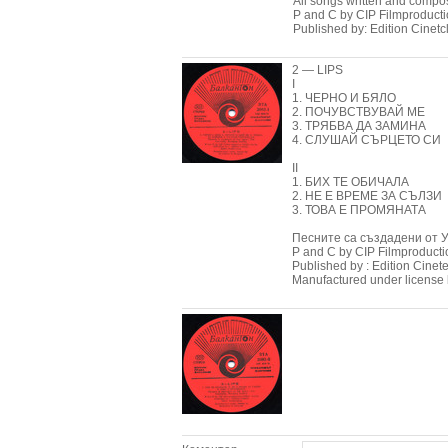
All songs written and comp
P and С by CIP Filmproduct
Published by: Edition Cinetc
2 — LIPS
I
1. ЧЕРНО И БЯЛО
2. ПОЧУВСТВУВАЙ ME
3. ТРЯБВА ДА ЗАМИНА
4. СЛУШАЙ СЪРЦЕТО СИ
II
1. БИХ ТЕ ОБИЧАЛА
2. НЕ Е ВРЕМЕ ЗА СЪЛЗИ
3. ТОВА Е ПРОМЯНАТА
Песните са създадени от 
Р and С by CIP Filmproduc
Published by : Edition Cinet
Manufactured under license 